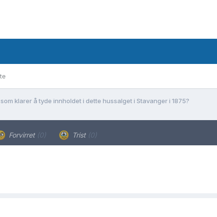
te
som klarer å tyde innholdet i dette hussalget i Stavanger i 1875?
Forvirret
(0)
Trist
(0)