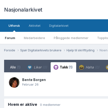
Nasjonalarkivet
Utforsk
Aktivitet
Digitalarkivet
Forum
Medarbeidere
Påloggede medlemmer
Topplis
Forside
Spør Digitalarkivets brukere
Hjelp til skrifttyding
Noen 
Alle
(1)
Liker
(0)
Takk
(1)
Haha
(0)
Bente Borgen
Februar 26
Hvem er aktive
0 medlemmer