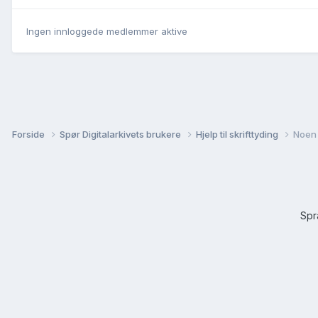
Ingen innloggede medlemmer aktive
Forside
Spør Digitalarkivets brukere
Hjelp til skrifttyding
Noen 
Sp