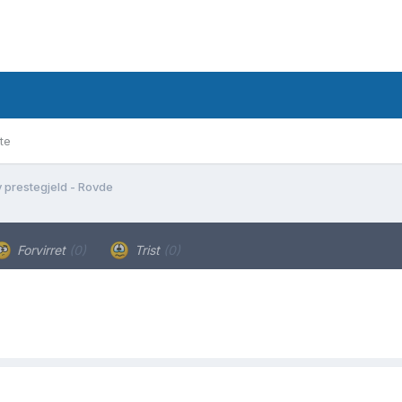
te
 prestegjeld - Rovde
Forvirret
(0)
Trist
(0)