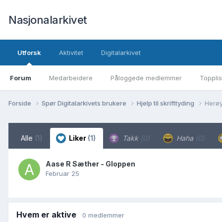
Nasjonalarkivet
Utforsk
Aktivitet
Digitalarkivet
Forum
Medarbeidere
Påloggede medlemmer
Topplis
Forside
Spør Digitalarkivets brukere
Hjelp til skrifttyding
Herøy
Alle
(1)
Liker
(1)
Takk
(0)
Haha
(0)
Aase R Sæther - Gloppen
Februar 25
Hvem er aktive
0 medlemmer