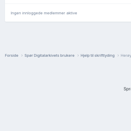
Ingen innloggede medlemmer aktive
Forside
Spør Digitalarkivets brukere
Hjelp til skrifttyding
Herøy
Sp