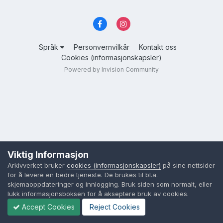
Språk
Personvernvilkår
Kontakt oss
Cookies (informasjonskapsler)
Powered by Invision Community
Viktig Informasjon
Arkivverket bruker
cookies (informasjonskapsler)
på sine nettsider
for å levere en bedre tjeneste. De brukes til bl.a.
skjemaoppdateringer og innlogging. Bruk siden som normalt, eller
lukk informasjonsboksen for å akseptere bruk av cookies.
Accept Cookies
Reject Cookies