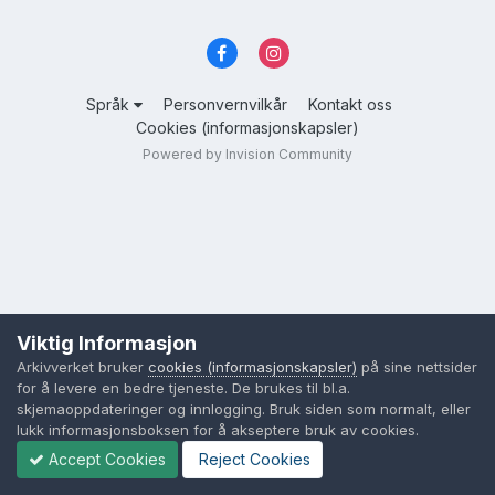
Språk
Personvernvilkår
Kontakt oss
Cookies (informasjonskapsler)
Powered by Invision Community
Viktig Informasjon
Arkivverket bruker
cookies (informasjonskapsler)
på sine nettsider
for å levere en bedre tjeneste. De brukes til bl.a.
skjemaoppdateringer og innlogging. Bruk siden som normalt, eller
lukk informasjonsboksen for å akseptere bruk av cookies.
Accept Cookies
Reject Cookies