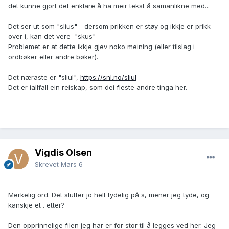
det kunne gjort det enklare å ha meir tekst å samanlikne med...
Det ser ut som "slius" - dersom prikken er støy og ikkje er prikk
over i, kan det vere "skus"
Problemet er at dette ikkje gjev noko meining (eller tilslag i
ordbøker eller andre bøker).
Det næraste er "sliul",
https://snl.no/sliul
Det er iallfall ein reiskap, som dei fleste andre tinga her.
Vigdis Olsen
Skrevet
Mars 6
Merkelig ord. Det slutter jo helt tydelig på s, mener jeg tyde, og
kanskje et . etter?
Den opprinnelige filen jeg har er for stor til å legges ved her. Jeg