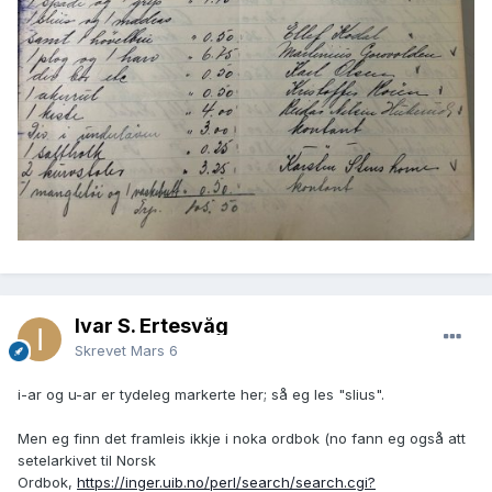
Ivar S. Ertesvåg
Skrevet
Mars 6
i-ar og u-ar er tydeleg markerte her; så eg les "slius".
Men eg finn det framleis ikkje i noka ordbok (no fann eg også att
setelarkivet til Norsk
Ordbok,
https://inger.uib.no/perl/search/search.cgi?