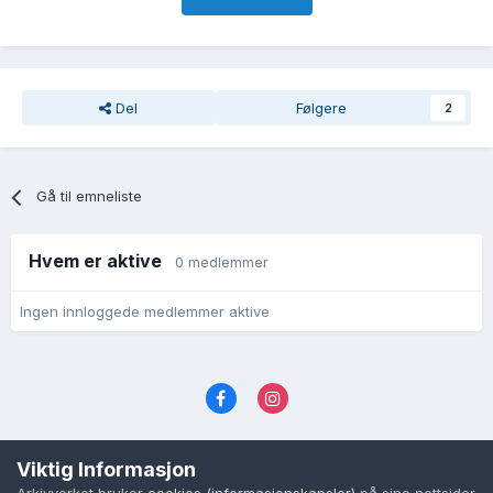
Del
Følgere
2
Gå til emneliste
Hvem er aktive
0 medlemmer
Ingen innloggede medlemmer aktive
Språk
Personvernvilkår
Kontakt oss
Viktig Informasjon
Cookies (informasjonskapsler)
Arkivverket bruker
cookies (informasjonskapsler)
på sine nettsider