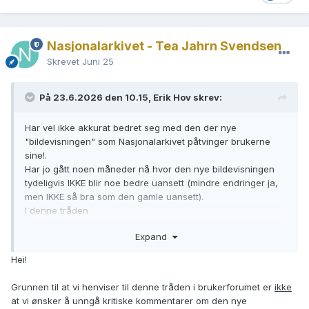
Nasjonalarkivet - Tea Jahrn Svendsen
Skrevet
Juni 25
På 23.6.2026 den 10.15, Erik Hov skrev:
Har vel ikke akkurat bedret seg med den der nye
"bildevisningen" som Nasjonalarkivet påtvinger brukerne
sine!.
Har jo gått noen måneder nå hvor den nye bildevisningen
tydeligvis IKKE blir noe bedre uansett (mindre endringer ja,
men IKKE så bra som den gamle uansett).
I denne tråden
https://forum.nasjonalarkivet.no/topic/373528-ny-
Expand
bildevisning-av-kirkebøker-er-elendig/
skriver Nasjonarkivet at
Hei!
"Om man ønsker en
diskusjon
, er den nevnte debatten på
Brukernes eget forum mest
Grunnen til at vi henviser til denne tråden i brukerforumet er
ikke
hensiktsmessig:
https://forum.nasjonalarkivet.no/topic/37132
at vi ønsker å unngå kritiske kommentarer om den nye
4-ny-tjeneste-for-skanna-kirkebøker/
"