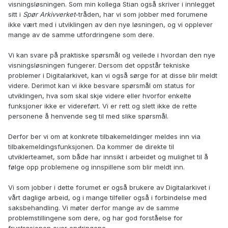
visningsløsningen. Som min kollega Stian også skriver i innlegget
De henviser altså til denne tråden her for diskusjon, men
sitt i
Spør Arkivverket
-tråden, har vi som jobber med forumene
her kan en vel kanskje IKKE engang forvente at
ikke vært med i utviklingen av den nye løsningen, og vi opplever
Nasjonalarkivet faktisk leser kommentarene??...virker
mange av de samme utfordringene som dere.
hvertfall ikke helt sånn??
Henviser de bare til at vi kan diskutere her slik at de skal
Vi kan svare på praktiske spørsmål og veilede i hvordan den nye
SLIPPE UNNA å se alle kommentarene som IKKE støtter den
visningsløsningen fungerer. Dersom det oppstår tekniske
nye bildevisningen de påtvinger brukerne??
problemer i Digitalarkivet, kan vi også sørge for at disse blir meldt
videre
. Derimot kan vi ikke besvare spørsmål om status for
utviklingen, hva som skal skje videre eller hvorfor enkelte
funksjoner ikke er videreført. Vi er rett og slett ikke de rette
personene å henvende seg til med slike spørsmål.
Derfor ber vi om at konkrete tilbakemeldinger meldes inn via
tilbakemeldingsfunksjonen. Da kommer de direkte til
utviklerteamet, som både har innsikt i arbeidet og mulighet til å
følge opp problemene og innspillene som blir meldt inn.
Vi som jobber i dette forumet er også brukere av Digitalarkivet i
vårt daglige arbeid, og i mange tilfeller også i forbindelse med
saksbehandling. Vi møter derfor mange av de samme
problemstillingene som dere, og har god forståelse for
frustrasjonen over endringene.