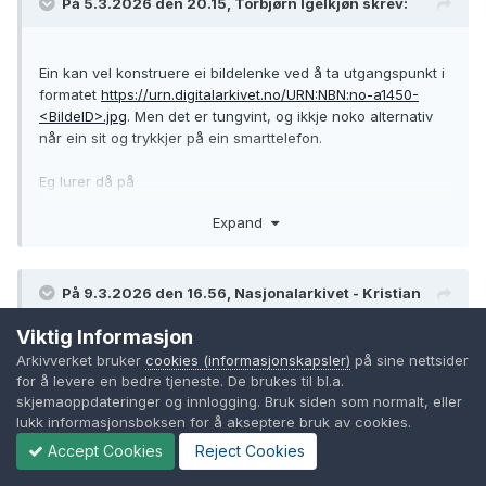
På 5.3.2026 den 20.15, Torbjørn Igelkjøn skrev:
Ein kan vel konstruere ei bildelenke ved å ta utgangspunkt i
formatet
https://urn.digitalarkivet.no/URN:NBN:no-a1450-
<BildeID>.jpg
. Men det er tungvint, og ikkje noko alternativ
når ein sit og trykkjer på ein smarttelefon.
Eg lurer då på
Expand
Vil bildelenker på det gamle formatet bli bevarte?
Vil det vere mogeleg å leggje bildelenka til saman
med brukslenke for sidevisning og dei andre lenkene,
På 9.3.2026 den 16.56, Nasjonalarkivet - Kristian
slik at ein kan bruke dette som eit alternativ for å få
Hunskaar skrev:
kyrkjeboksida til å dekke heile skjermen?
Viktig Informasjon
Arkivverket bruker
cookies (informasjonskapsler)
på sine nettsider
for å levere en bedre tjeneste. De brukes til bl.a.
skjemaoppdateringer og innlogging. Bruk siden som normalt, eller
lukk informasjonsboksen for å akseptere bruk av cookies.
"Permanent bildelenke" har åpnet ei bildefil i nettleseren
uten kontekst
(i form av kildeinformasjon). "Brukslenke for
Accept Cookies
Reject Cookies
sidevisning" har vært - og er - i bunn og grunn det samme