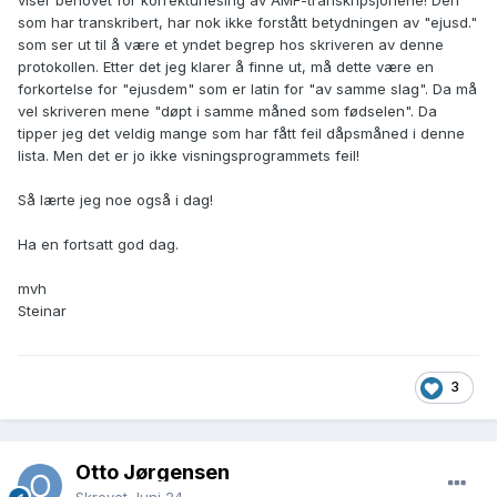
viser behovet for korrekturlesing av AMF-transkripsjonene! Den
som har transkribert, har nok ikke forstått betydningen av "ejusd."
som ser ut til å være et yndet begrep hos skriveren av denne
protokollen. Etter det jeg klarer å finne ut, må dette være en
forkortelse for "ejusdem" som er latin for "av samme slag". Da må
vel skriveren mene "døpt i samme måned som fødselen". Da
tipper jeg det veldig mange som har fått feil dåpsmåned i denne
lista. Men det er jo ikke visningsprogrammets feil!
Så lærte jeg noe også i dag!
Ha en fortsatt god dag.
mvh
Steinar
3
Otto Jørgensen