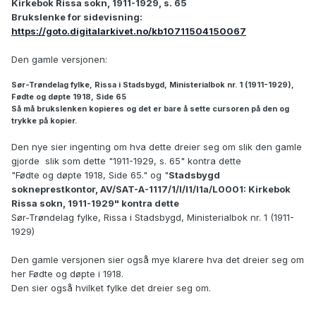
Kirkebok Rissa sokn, 1911-1929, s. 65
Brukslenke for sidevisning:
https://goto.digitalarkivet.no/kb10711504150067
Den gamle versjonen:
Sør-Trøndelag fylke, Rissa i Stadsbygd, Ministerialbok nr. 1 (1911-1929),
Fødte og døpte 1918, Side 65
Så må brukslenken kopieres og det er bare å sette cursoren på den og
trykke på kopier.
Den nye sier ingenting om hva dette dreier seg om slik den gamle
gjorde slik som dette
"1911-1929, s. 65" kontra dette
"Fødte og døpte 1918, Side 65." og "
Stadsbygd
sokneprestkontor, AV/SAT-A-1117/1/I/I1/I1a/L0001: Kirkebok
Rissa sokn, 1911-1929" kontra dette
Sør-Trøndelag fylke, Rissa i Stadsbygd, Ministerialbok nr. 1 (1911-
1929)
Den gamle versjonen sier også mye klarere hva det dreier seg om
her Fødte og døpte i 1918.
Den sier også hvilket fylke det dreier seg om.