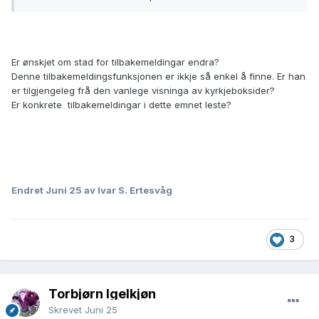
diskusjonen utvikler seg blant brukerne.
For anonyme tilbakemeldinger kan
tilbakemeldingsfunksjonen i tjenesten benyttes. Slike
Er ønskjet om stad for tilbakemeldingar endra?
tilbakemeldinger vil også bli lest.
Denne tilbakemeldingsfunksjonen er ikkje så enkel å finne. Er han
er tilgjengeleg frå den vanlege visninga av kyrkjeboksider?
Er konkrete tilbakemeldingar i dette emnet leste?
Endret
Juni 25
av Ivar S. Ertesvåg
3
Torbjørn Igelkjøn
Skrevet
Juni 25