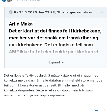
På 25.6.2026 den 22.28, Otto Jørgensen skrev:
Arild Maka
Det er klart at det finnes feil i kirkebøkene,
men her var det snakk om transkribering
av kirkebøkene. Det er logiske feil som
AMF ikke fattet eler tenkte på. Ikke kan vi
rapportere de heller ikke og dermed vil
Expand
mange som tar utgangspunkt i det
transkriberte, videreføre feilene.
Det er ikkje effektiv tidsbruk å måtte kvittere ut ein haug med
korrekturmeldingar når heile databasen inneheld store mengder
feil og må korrekturlesast uansett. Bli heller med på
korrekturdugnaden. Dette er elles off-topic i ein tråd som
omhandlar det nye visningsprogrammet.