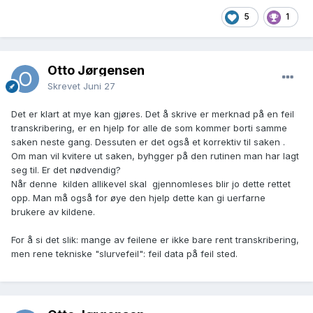
5
1
Otto Jørgensen
Skrevet
Juni 27
Det er klart at mye kan gjøres. Det å skrive er merknad på en feil
transkribering, er en hjelp for alle de som kommer borti samme
saken neste gang. Dessuten er det også et korrektiv til saken .
Om man vil kvitere ut saken, byhgger på den rutinen man har lagt
seg til. Er det nødvendig?
Når denne kilden allikevel skal gjennomleses blir jo dette rettet
opp. Man må også for øye den hjelp dette kan gi uerfarne
brukere av kildene.
For å si det slik: mange av feilene er ikke bare rent transkribering,
men rene tekniske "slurvefeil": feil data på feil sted.