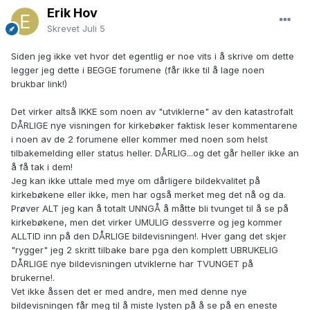
Erik Hov
Skrevet
Juli 5
Siden jeg ikke vet hvor det egentlig er noe vits i å skrive om dette
legger jeg dette i BEGGE forumene (får ikke til å lage noen
brukbar link!)
Det virker altså IKKE som noen av "utviklerne" av den katastrofalt
DÅRLIGE nye visningen for kirkebøker faktisk leser kommentarene
i noen av de 2 forumene eller kommer med noen som helst
tilbakemelding eller status heller. DÅRLIG...og det går heller ikke an
å få tak i dem!
Jeg kan ikke uttale med mye om dårligere bildekvalitet på
kirkebøkene eller ikke, men har også merket meg det nå og da.
Prøver ALT jeg kan å totalt UNNGÅ å måtte bli tvunget til å se på
kirkebøkene, men det virker UMULIG dessverre og jeg kommer
ALLTID inn på den DÅRLIGE bildevisningen!. Hver gang det skjer
"rygger" jeg 2 skritt tilbake bare pga den komplett UBRUKELIG
DÅRLIGE nye bildevisningen utviklerne har TVUNGET på
brukerne!.
Vet ikke åssen det er med andre, men med denne nye
bildevisningen får meg til å miste lysten på å se på en eneste