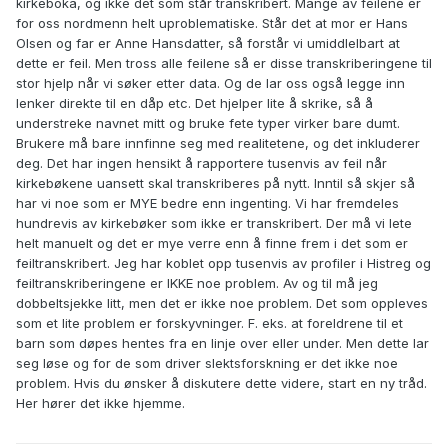
kirkeboka, og ikke det som står transkribert. Mange av feilene er
for oss nordmenn helt uproblematiske. Står det at mor er Hans
Olsen og far er Anne Hansdatter, så forstår vi umiddlelbart at
dette er feil. Men tross alle feilene så er disse transkriberingene til
stor hjelp når vi søker etter data. Og de lar oss også legge inn
lenker direkte til en dåp etc. Det hjelper lite å skrike, så å
understreke navnet mitt og bruke fete typer virker bare dumt.
Brukere må bare innfinne seg med realitetene, og det inkluderer
deg. Det har ingen hensikt å rapportere tusenvis av feil når
kirkebøkene uansett skal transkriberes på nytt. Inntil så skjer så
har vi noe som er MYE bedre enn ingenting. Vi har fremdeles
hundrevis av kirkebøker som ikke er transkribert. Der må vi lete
helt manuelt og det er mye verre enn å finne frem i det som er
feiltranskribert. Jeg har koblet opp tusenvis av profiler i Histreg og
feiltranskriberingene er IKKE noe problem. Av og til må jeg
dobbeltsjekke litt, men det er ikke noe problem. Det som oppleves
som et lite problem er forskyvninger. F. eks. at foreldrene til et
barn som døpes hentes fra en linje over eller under. Men dette lar
seg løse og for de som driver slektsforskning er det ikke noe
problem. Hvis du ønsker å diskutere dette videre, start en ny tråd.
Her hører det ikke hjemme.