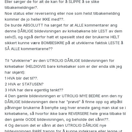
Eller sørger de for alt de kan for å SLIPPE å se slike
tilbakemeldinger?.
Noe status eller reversering eller noe som helst tilbakemelding
kommer de jo heller IKKE med??.
De burde ABSOLUTT ha sørget for at ALLE kommentarer ang
denne DÅRLIGE bildevisningen av kirkebøkene blir LEST av dem
selv(!), og også derfor hatt et spesiellt sted der brukerne HELT
sikkert kunne være BOMBESIKRE på at utviklerne faktisk LESTE å
SÅ ALLE kommentarene??
Til "utviklerne" av den UTROLIG DÅRLIGE bildevisningen for
kirkebøker (HELDIGVIS bare kirkebøker som er der enda slik jeg
har skjønt):
1 HVA blir det til??.
2 HVA er STATUSEN?
3 HVA har dere egentlig tenkt??
4 Den gamle bildevisningen er UTROLIG MYE BEDRE enn den ny
DÅRLIGE bildevisningen dere har "prøvd" å finne opp og attpåtil
påtvinger brukerne å benytte seg hver eneste gang man skal se i
kirkebøkene, så hvorfor ikke bare REVERSERE hele greia tilbake til
den gamle GODE bildevisningen, og beholde det sånn??.
4 Og dersom det er sånn at den UTROLIG DÅRLIGE nye
bildevisningen BARE trengs for å kunne indeksere eller legge ut