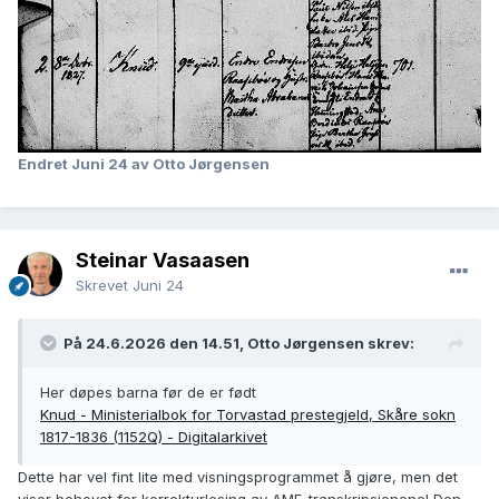
Endret
Juni 24
av Otto Jørgensen
Steinar Vasaasen
Skrevet
Juni 24
På 24.6.2026 den 14.51, Otto Jørgensen skrev:
Her døpes barna før de er født
Knud - Ministerialbok for Torvastad prestegjeld, Skåre sokn
1817-1836 (1152Q) - Digitalarkivet
Dette har vel fint lite med visningsprogrammet å gjøre, men det