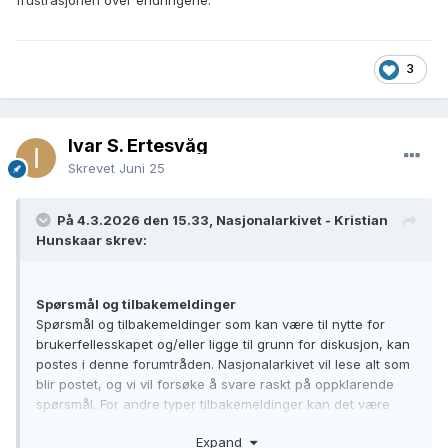
3
Ivar S. Ertesvåg
Skrevet
Juni 25
På 4.3.2026 den 15.33, Nasjonalarkivet - Kristian
Hunskaar skrev:
Spørsmål og tilbakemeldinger
Spørsmål og tilbakemeldinger som kan være til nytte for
brukerfellesskapet og/eller ligge til grunn for diskusjon, kan
postes i denne forumtråden. Nasjonalarkivet vil lese alt som
blir postet, og vi vil forsøke å svare raskt på oppklarende
spørsmål. For andre typer tilbakemeldinger kan det være
mer hensiktsmessig for Nasjonalarkivet å samle opp
Expand
likeartede tilbakemeldinger og/eller se an hvordan