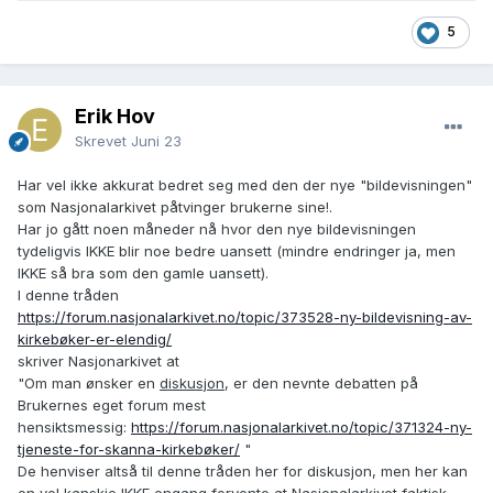
5
Erik Hov
Skrevet
Juni 23
Har vel ikke akkurat bedret seg med den der nye "bildevisningen"
som Nasjonalarkivet påtvinger brukerne sine!.
Har jo gått noen måneder nå hvor den nye bildevisningen
tydeligvis IKKE blir noe bedre uansett (mindre endringer ja, men
IKKE så bra som den gamle uansett).
I denne tråden
https://forum.nasjonalarkivet.no/topic/373528-ny-bildevisning-av-
kirkebøker-er-elendig/
skriver Nasjonarkivet at
"Om man ønsker en
diskusjon
, er den nevnte debatten på
Brukernes eget forum mest
hensiktsmessig:
https://forum.nasjonalarkivet.no/topic/371324-ny-
tjeneste-for-skanna-kirkebøker/
"
De henviser altså til denne tråden her for diskusjon, men her kan