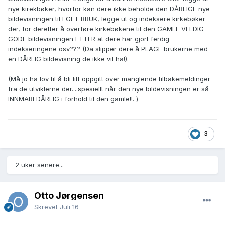
nye kirekbøker, hvorfor kan dere ikke beholde den DÅRLIGE nye
bildevisningen til EGET BRUK, legge ut og indeksere kirkebøker
der, for deretter å overføre kirkebøkene til den GAMLE VELDIG
GODE bildevisningen ETTER at dere har gjort ferdig
indekseringene osv??? (Da slipper dere å PLAGE brukerne med
en DÅRLIG bildevisning de ikke vil ha!).
(Må jo ha lov til å bli litt oppgitt over manglende tilbakemeldinger
fra de utviklerne der....spesiellt når den nye bildevisningen er så
INNMARI DÅRLIG i forhold til den gamle!!. )
3
2 uker senere...
Otto Jørgensen
Skrevet
Juli 16