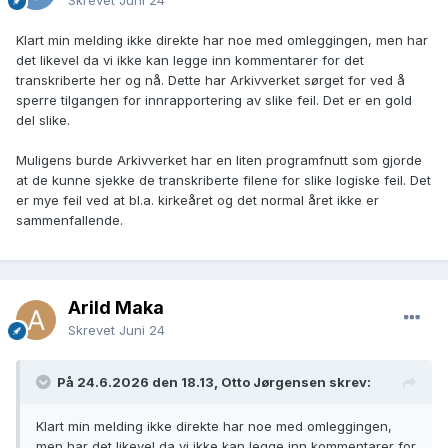
Skrevet
Juni 24
Klart min melding ikke direkte har noe med omleggingen, men har
det likevel da vi ikke kan legge inn kommentarer for det
transkriberte her og nå. Dette har Arkivverket sørget for ved å
sperre tilgangen for innrapportering av slike feil. Det er en gold
del slike.
Muligens burde Arkivverket har en liten programfnutt som gjorde
at de kunne sjekke de transkriberte filene for slike logiske feil. Det
er mye feil ved at bl.a. kirkeåret og det normal året ikke er
sammenfallende.
Arild Maka
Skrevet
Juni 24
På 24.6.2026 den 18.13, Otto Jørgensen skrev:
Klart min melding ikke direkte har noe med omleggingen,
men har det likevel da vi ikke kan legge inn kommentarer for