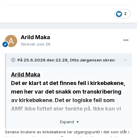
2
Arild Maka
Skrevet
Juni 26
På 25.6.2026 den 22.28, Otto Jørgensen skrev:
Arild Maka
Det er klart at det finnes feil i kirkebøkene,
men her var det snakk om transkribering
av kirkebøkene. Det er logiske feil som
AMF ikke fattet eler tenkte på. Ikke kan vi
rapportere de heller ikke og dermed vil
Expand
mange som tar utgangspunkt i det
Seriøse brukere av kirkebøkene tar utgangspunkt i det som står i
transkriberte, videreføre feilene.