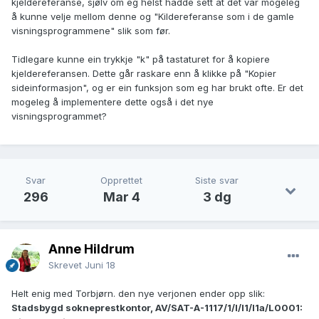
kjeldereferanse, sjølv om eg helst hadde sett at det var mogeleg
å kunne velje mellom denne og "Kildereferanse som i de gamle
visningsprogrammene" slik som før.
Tidlegare kunne ein trykkje "k" på tastaturet for å kopiere
kjeldereferansen. Dette går raskare enn å klikke på "Kopier
sideinformasjon", og er ein funksjon som eg har brukt ofte. Er det
mogeleg å implementere dette også i det nye
visningsprogrammet?
Svar
Opprettet
Siste svar
296
Mar 4
3 dg
Anne Hildrum
Skrevet
Juni 18
Helt enig med Torbjørn. den nye verjonen ender opp slik:
Stadsbygd sokneprestkontor, AV/SAT-A-1117/1/I/I1/I1a/L0001: