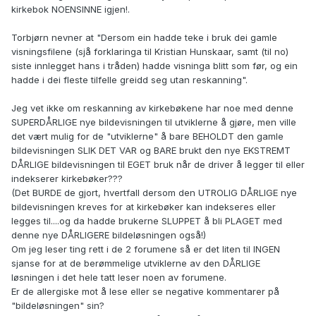
kirkebok NOENSINNE igjen!.
Torbjørn nevner at "Dersom ein hadde teke i bruk dei gamle
visningsfilene (sjå forklaringa til Kristian Hunskaar, samt (til no)
siste innlegget hans i tråden) hadde visninga blitt som før, og ein
hadde i dei fleste tilfelle greidd seg utan reskanning".
Jeg vet ikke om reskanning av kirkebøkene har noe med denne
SUPERDÅRLIGE nye bildevisningen til utviklerne å gjøre, men ville
det vært mulig for de "utviklerne" å bare BEHOLDT den gamle
bildevisningen SLIK DET VAR og BARE brukt den nye EKSTREMT
DÅRLIGE bildevisningen til EGET bruk når de driver å legger til eller
indekserer kirkebøker???
(Det BURDE de gjort, hvertfall dersom den UTROLIG DÅRLIGE nye
bildevisningen kreves for at kirkebøker kan indekseres eller
legges til....og da hadde brukerne SLUPPET å bli PLAGET med
denne nye DÅRLIGERE bildeløsningen også!)
Om jeg leser ting rett i de 2 forumene så er det liten til INGEN
sjanse for at de berømmelige utviklerne av den DÅRLIGE
løsningen i det hele tatt leser noen av forumene.
Er de allergiske mot å lese eller se negative kommentarer på
"bildeløsningen" sin?