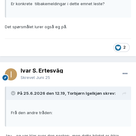
Er konkrete tilbakemeldingar i dette emnet leste?
Det spørsmålet lurer også eg på.
2
Ivar S. Ertesvåg
Skrevet
Juni 25
På 25.6.2026 den 12.19, Torbjørn Igelkjøn skrev:
Frå den andre tråden:
Jau - eg var klar over den posten; men dette biletet er ikkje