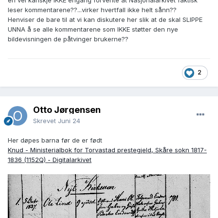
en vel kanskje IKKE engang forvente at Nasjonalarkivet faktisk
leser kommentarene??...virker hvertfall ikke helt sånn??
Henviser de bare til at vi kan diskutere her slik at de skal SLIPPE
UNNA å se alle kommentarene som IKKE støtter den nye
bildevisningen de påtvinger brukerne??
2
Otto Jørgensen
Skrevet
Juni 24
Her døpes barna før de er født
Knud - Ministerialbok for Torvastad prestegjeld, Skåre sokn 1817-
1836 (1152Q) - Digitalarkivet