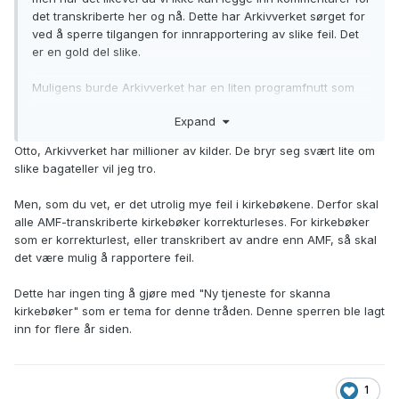
det transkriberte her og nå. Dette har Arkivverket sørget for
ved å sperre tilgangen for innrapportering av slike feil. Det
er en gold del slike.
Muligens burde Arkivverket har en liten programfnutt som
gjorde at de kunne sjekke de transkriberte filene for slike
Expand
logiske feil. Det er mye feil ved at bl.a. kirkeåret og det
normal året ikke er sammenfallende.
Otto, Arkivverket har millioner av kilder. De bryr seg svært lite om
slike bagateller vil jeg tro.
Men, som du vet, er det utrolig mye feil i kirkebøkene. Derfor skal
alle AMF-transkriberte kirkebøker korrekturleses. For kirkebøker
som er korrekturlest, eller transkribert av andre enn AMF, så skal
det være mulig å rapportere feil.
Dette har ingen ting å gjøre med "Ny tjeneste for skanna
kirkebøker" som er tema for denne tråden. Denne sperren ble lagt
inn for flere år siden.
1