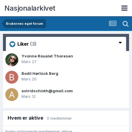
Nasjonalarkivet
Brukernes eget forum
Liker
(3)
Yvonne Roualet Thoresen
Mars 27
Bodil Hørlück Berg
Mars 20
astridschioth@gmail.com
Mars 12
Hvem er aktive
0 medlemmer
Ingen innloggede medlemmer aktive