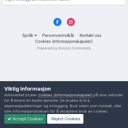
Språk
Personvernvilkår
Kontakt oss
Cookies (informasjonskapsler)
Powered by Invision Community
Viktig Informasjon
Arkivverket bruker
cookies (informasjonskapsler)
på sine nettsider
for å levere en bedre tjeneste. De brukes til bl.a.
skjemaoppdateringer og innlogging. Bruk siden som normalt, eller
lukk informasjonsboksen for å akseptere bruk av cookies.
Accept Cookies
Reject Cookies