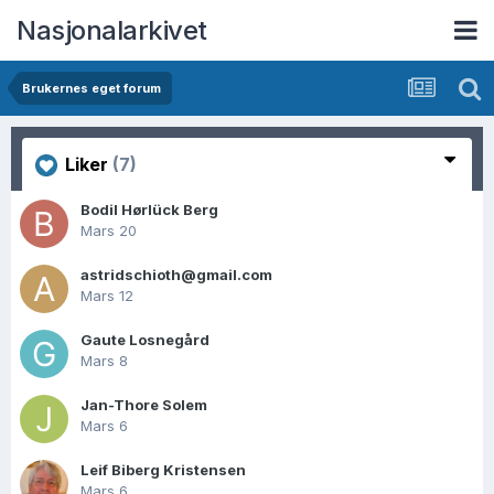
Nasjonalarkivet
Brukernes eget forum
Liker
(7)
Bodil Hørlück Berg
Mars 20
astridschioth@gmail.com
Mars 12
Gaute Losnegård
Mars 8
Jan-Thore Solem
Mars 6
Leif Biberg Kristensen
Mars 6