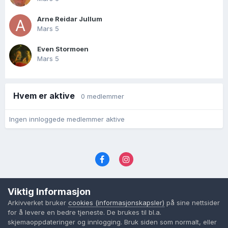
Arne Reidar Jullum
Mars 5
Even Stormoen
Mars 5
Hvem er aktive
0 medlemmer
Ingen innloggede medlemmer aktive
Språk
Personvernvilkår
Kontakt oss
Viktig Informasjon
Cookies (informasjonskapsler)
Arkivverket bruker
cookies (informasjonskapsler)
på sine nettsider
Powered by Invision Community
for å levere en bedre tjeneste. De brukes til bl.a.
skjemaoppdateringer og innlogging. Bruk siden som normalt, eller