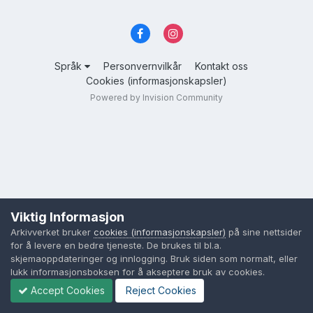
Språk
Personvernvilkår
Kontakt oss
Cookies (informasjonskapsler)
Powered by Invision Community
Viktig Informasjon
Arkivverket bruker
cookies (informasjonskapsler)
på sine nettsider
for å levere en bedre tjeneste. De brukes til bl.a.
skjemaoppdateringer og innlogging. Bruk siden som normalt, eller
lukk informasjonsboksen for å akseptere bruk av cookies.
Accept Cookies
Reject Cookies