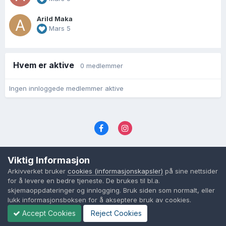
Arild Maka
Mars 5
Hvem er aktive
0 medlemmer
Ingen innloggede medlemmer aktive
Språk
Personvernvilkår
Kontakt oss
Viktig Informasjon
Cookies (informasjonskapsler)
Arkivverket bruker
cookies (informasjonskapsler)
på sine nettsider
Powered by Invision Community
for å levere en bedre tjeneste. De brukes til bl.a.
skjemaoppdateringer og innlogging. Bruk siden som normalt, eller
lukk informasjonsboksen for å akseptere bruk av cookies.
Accept Cookies
Reject Cookies