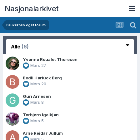
Nasjonalarkivet
Brukernes eget forum
Alle
(6)
Yvonne Roualet Thoresen
Mars 27
Bodil Hørlück Berg
Mars 20
Guri Arnesen
Mars 8
Torbjørn Igelkjøn
Mars 5
Arne Reidar Jullum
Mars 5