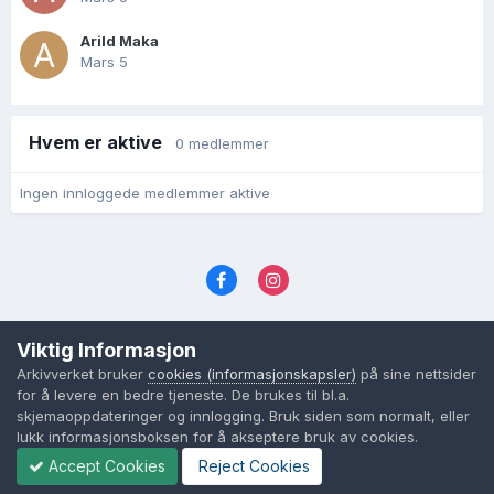
Arild Maka
Mars 5
Hvem er aktive
0 medlemmer
Ingen innloggede medlemmer aktive
Språk
Personvernvilkår
Kontakt oss
Viktig Informasjon
Cookies (informasjonskapsler)
Arkivverket bruker
cookies (informasjonskapsler)
på sine nettsider
Powered by Invision Community
for å levere en bedre tjeneste. De brukes til bl.a.
skjemaoppdateringer og innlogging. Bruk siden som normalt, eller
lukk informasjonsboksen for å akseptere bruk av cookies.
Accept Cookies
Reject Cookies