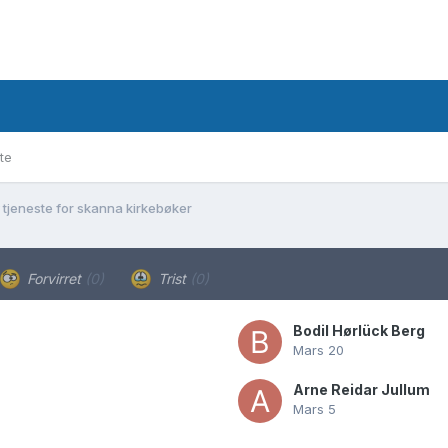
te
 tjeneste for skanna kirkebøker
Forvirret
(0)
Trist
(0)
Bodil Hørlück Berg
Mars 20
Arne Reidar Jullum
Mars 5