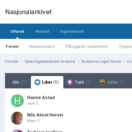
Nasjonalarkivet
Utforsk
Aktivitet
Digitalarkivet
Forum
Medarbeidere
Påloggede medlemmer
Topplis
Forside
Spør Digitalarkivets brukere
Brukernes eget forum
Ny
Alle
(7)
Liker
(5)
Takk
(2)
Haha
(0)
Hanne Astad
Juni 2
Nils Aksel Horvei
Mars 7