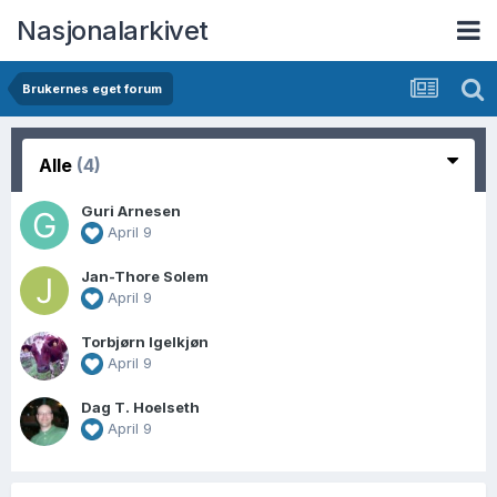
Nasjonalarkivet
Brukernes eget forum
Alle
(4)
Guri Arnesen
April 9
Jan-Thore Solem
April 9
Torbjørn Igelkjøn
April 9
Dag T. Hoelseth
April 9