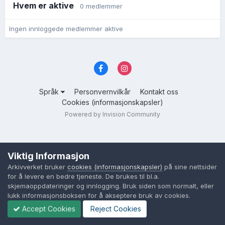
Hvem er aktive
0 medlemmer
Ingen innloggede medlemmer aktive
Språk
Personvernvilkår
Kontakt oss
Cookies (informasjonskapsler)
Powered by Invision Community
Viktig Informasjon
Arkivverket bruker
cookies (informasjonskapsler)
på sine nettsider
for å levere en bedre tjeneste. De brukes til bl.a.
skjemaoppdateringer og innlogging. Bruk siden som normalt, eller
lukk informasjonsboksen for å akseptere bruk av cookies.
Accept Cookies
Reject Cookies