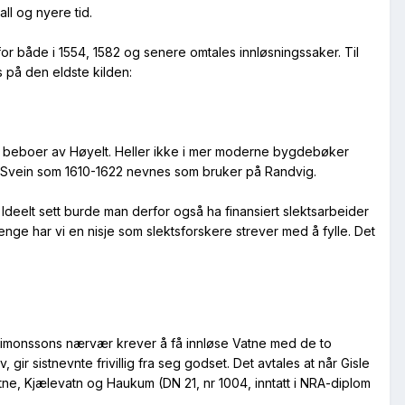
all og nyere tid.
 for både i 1554, 1582 og senere omtales innløsningssaker. Til
s på den eldste kilden:
e beboer av Høyelt. Heller ikke i mer moderne bygdebøker
en Svein som 1610-1622 nevnes som bruker på Randvig.
deelt sett burde man derfor også ha finansiert slektsarbeider
enge har vi en nisje som slektsforskere strever med å fylle. Det
Simonssons nærvær krever å få innløse Vatne med de to
ir sistnevnte frivillig fra seg godset. Det avtales at når Gisle
atne, Kjælevatn og Haukum (DN 21, nr 1004, inntatt i NRA-diplom