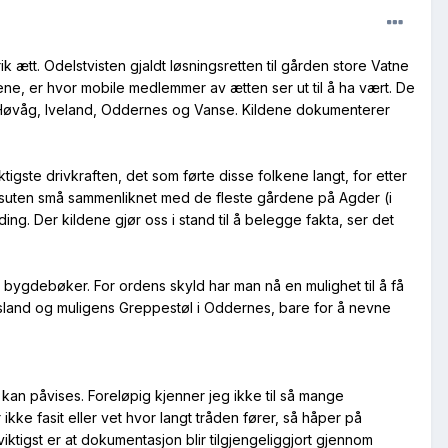
 ætt. Odelstvisten gjaldt løsningsretten til gården store Vatne
, er hvor mobile medlemmer av ætten ser ut til å ha vært. De
, Høvåg, Iveland, Oddernes og Vanse. Kildene dokumenterer
igste drivkraften, det som førte disse folkene langt, for etter
suten små sammenliknet med de fleste gårdene på Agder (i
ing. Der kildene gjør oss i stand til å belegge fakta, ser det
ere bygdebøker. For ordens skyld har man nå en mulighet til å få
insland og muligens Greppestøl i Oddernes, bare for å nevne
an påvises. Foreløpig kjenner jeg ikke til så mange
ikke fasit eller vet hvor langt tråden fører, så håper på
viktigst er at dokumentasjon blir tilgjengeliggjort gjennom