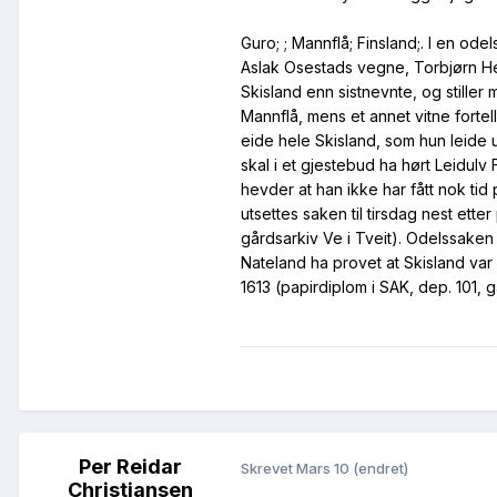
Guro; ; Mannflå; Finsland;. I en o
Aslak Osestads vegne, Torbjørn H
Skisland enn sistnevnte, og stiller 
Mannflå, mens et annet vitne fortel
eide hele Skisland, som hun leide u
skal i et gjestebud ha hørt Leidulv 
hevder at han ikke har fått nok tid
utsettes saken til tirsdag nest ette
gårdsarkiv Ve i Tveit). Odelssaken
Nateland ha provet at Skisland var
1613 (papirdiplom i SAK, dep. 101, g
Per Reidar
Skrevet
Mars 10
(endret)
Christiansen