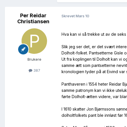
Per Reidar
Skrevet
Mars 10
Christiansen
Hva kan vi så trekke ut av de seks 
Slik jeg ser det, er det svært inte
Dolholt-folket. Pantsetterne Gisle 
Ut fra koplingen til Dolholt kan vi 
Brukere
samme ætt som pantsetterne nevnt i
387
kronologien tyder på at Eivind var 
Panthaveren i 1554 heter Reidar B
samme patronym kan vi ikke uteluk
førte Dolholt-ætten videre, var bla
I 1610 skatter Jon Bjørnssons sønn
dolholtfolkets pant ble innløst før