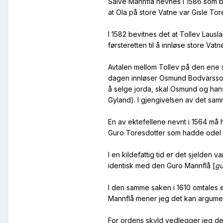
Salve Mannflå nevnes i 1586 som bro
at Ola på store Vatne var Gisle T
I 1582 bevitnes det at Tollev Laus
førsteretten til å innløse store Vatn
Avtalen mellom Tollev på den ene 
dagen innløser Osmund Bodvarsson
å selge jorda, skal Osmund og hans 
Gyland). I gjengivelsen av det sa
En av ektefellene nevnt i 1564 må 
Guro Toresdotter som hadde odel i
I en kildefattig tid er det sjelden
identisk med den Guro Mannflå [
gu
I den samme saken i 1610 omtales e
Mannflå mener jeg det kan argumen
For ordens skyld vedlegger jeg d