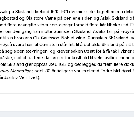
delssak på Skisland i Iveland 16.10 1611 dømmer seks lagrettemenn i 
egbostad og Ola store Vatne på den ene siden og Aslak Skisland 
med flere navngitte vitner som gjengir forhold flere tiår tilbake i tid.
ler om den gang han møtte Gunnstein Skisland, Aslaks far, på Frøyså 
t til sin brorsønn Ola Gautsson. Nok et vitne, Gunnstein Skåreland, s
Frøyså svare ham at Gunnstein står fritt til å beholde Skisland på sitt
 på seg siden stevningen, og krever saken utsatt for å få tak i vitner
r påske, mot at partene da sørger for kosthold til seks uvillige menn
 om Skisland gjenopptas 29.6 1613 og det legges da frem flere dokum
guru Manndflaas
odel. 30 år tidligere var imidlertid Endre blitt dømt
årdsarkiv Ve i Tveit).