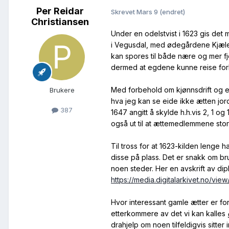
Per Reidar
Skrevet
Mars 9
(endret)
Christiansen
Under en odelstvist i 1623 gis det 
i Vegusdal, med ødegårdene Kjælev
kan spores til både nære og mer f
dermed at egdene kunne reise forho
Med forbehold om kjønnsdrift og eve
Brukere
hva jeg kan se eide ikke ætten jo
387
1647 angitt å skylde h.h.vis 2, 1 og
også ut til at ættemedlemmene stort
Til tross for at 1623-kilden lenge h
disse på plass. Det er snakk om br
noen steder. Her en avskrift av dipl
https://media.digitalarkivet.no/vie
Hvor interessant gamle ætter er f
etterkommere av det vi kan kalles
drahjelp om noen tilfeldigvis sitter