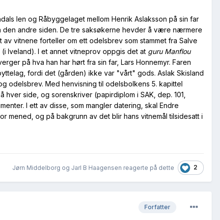
Mandals len og Råbyggelaget mellom Henrik Aslaksson på sin far
på den andre siden. De tre saksøkerne hevder å være nærmere
 Ett av vitnene forteller om ett odelsbrev som stammet fra Salve
(i Iveland). I et annet vitneprov oppgis det at
guru Manflou
verger på hva han har hørt fra sin far, Lars Honnemyr. Faren
 byttelag, fordi det (gården) ikke var "vårt" gods. Aslak Skisland
 og odelsbrev. Med henvisning til odelsbolkens 5. kapittel
 på hver side, og sorenskriver (papirdiplom i SAK, dep. 101,
enter. I ett av disse, som mangler datering, skal Endre
 for mened, og på bakgrunn av det blir hans vitnemål tilsidesatt i
2
Jørn Middelborg og Jarl B Haagensen reagerte på dette
Forfatter