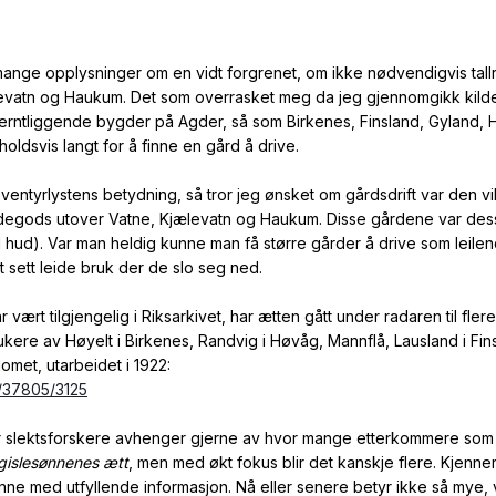
mange opplysninger om en vidt forgrenet, om ikke nødvendigvis tallrik
atn og Haukum. Det som overrasket meg da jeg gjennomgikk kildene
jerntliggende bygder på Agder, så som Birkenes, Finsland, Gyland
ldsvis langt for å finne en gård å drive.
ntyrlystens betydning, så tror jeg ønsket om gårdsdrift var den vikt
rdegods utover Vatne, Kjælevatn og Haukum. Disse gårdene var des
 1 hud). Var man heldig kunne man få større gårder å drive som leilend
 sett leide bruk der de slo seg ned.
ar vært tilgjengelig i Riksarkivet, har ætten gått under radaren til fl
ukere av Høyelt i Birkenes, Randvig i Høvåg, Mannflå, Lausland i F
omet, utarbeidet i 1922:
w/37805/3125
or slektsforskere avhenger gjerne av hvor mange etterkommere som k
gislesønnenes ætt
, men med økt fokus blir det kanskje flere. Kjenner 
 inne med utfyllende informasjon. Nå eller senere betyr ikke så mye, 