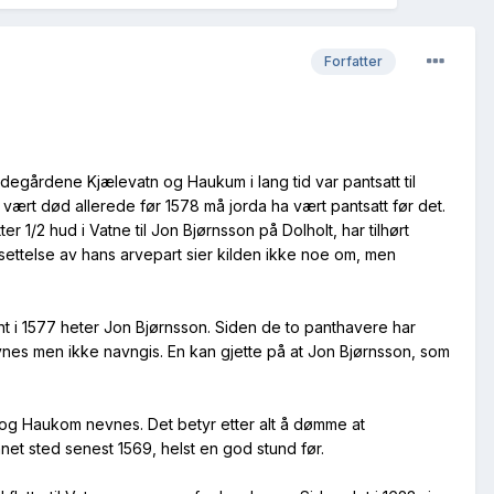
Forfatter
ødegårdene Kjælevatn og Haukum i lang tid var pantsatt til
 vært død allerede før 1578 må jorda ha vært pantsatt før det.
er 1/2 hud i Vatne til Jon Bjørnsson på Dolholt, har tilhørt
tsettelse av hans arvepart sier kilden ikke noe om, men
t i 1577 heter Jon Bjørnsson. Siden de to panthavere har
nes men ikke navngis. En kan gjette på at Jon Bjørnsson, som
n og Haukom nevnes. Det betyr etter alt å dømme at
nnet sted senest 1569, helst en god stund før.