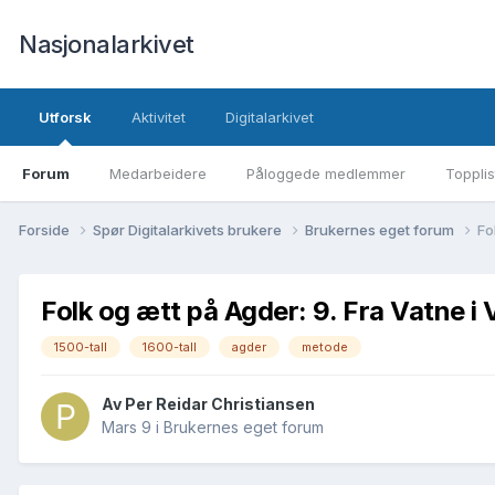
Nasjonalarkivet
Utforsk
Aktivitet
Digitalarkivet
Forum
Medarbeidere
Påloggede medlemmer
Topplis
Forside
Spør Digitalarkivets brukere
Brukernes eget forum
Fo
Folk og ætt på Agder: 9. Fra Vatne i
1500-tall
1600-tall
agder
metode
Av Per Reidar Christiansen
Mars 9
i
Brukernes eget forum