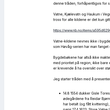
denne tråden, forhåpentligvis for så
Vatne, Kjælevatn og Haukum i Vegusd
tross for alle kildene er det kun g
https://www.nb.no/items/a595d
Vatne-kildene nevnes ikke i bygde
som Høvåg-serien har man fanget o
Bygdebøkene har altså ikke maktet 
med prioritet på region, ikke bare 
er krevende å ha oversikt over stø
Jeg starter tråden med å presenter
14.8 1554 dukker Gisle Tore
ødegårdene fra Reidar Bjørnss
har betalt (og fått kvitteri
papir 17.4 1623, Store Vatne I