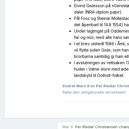
Eivind Gislesson på «Gerestø
daler (NRA-diplom papir).
Pål Foss og Steinar Mollesta
det åpenbart til 14.8 1554] h
Under lagtinget på Oddernes 1
far og mor, med alle hans søs
I et brev utstedt 1586 i Åmli,
vil flytte siden Gisle, som ha
brorbarna samtidig gi ham elle
I avslutningen av rettsaken 1
huder i Vatne store med ødegå
landskyld til Dolholt-folket.
Endret
Mars 9
av Per Reidar Chris
Rette den obligatoriske skrivefeilen
Mar 9
Per Reidar Christiansen chang