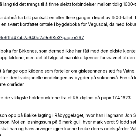
 lang tid det trengs til å finne slektsforbindelser mellom tidlig 1600-t
al må ha blitt pantsatt en eller flere ganger i løpet av 1500-tallet,
itt en svært kortfattet omtale i bygdeboka for Vegusdal, da med foku
6296e91fd47ab7a640e2a9e98e3?page=297
boka for Birkenes, som dermed ikke har fått med den eldste kjent
pp kildene, men det til følge at man ikke kjenner farsnavnet til d
å fange opp kildene som forteller om gislesønnenes ætt fra Vatne. I
etter den tradisjonelle inndelingen av bygder på soknenivå. Enn så l
rre områder.
e de viktigste holdepunktene fra et RA-diplom på papir 17.4 1623:
sson opp på Bakke lagting i Råbyggelaget, hvor han i lagmann Jon 
on. Mot en løsningssum på 6 mark gull, hver mark verdt 9 lodd sølv, g
ng), skal han og hans arvinger igjen kunne bruke deres odelsgårder V
).