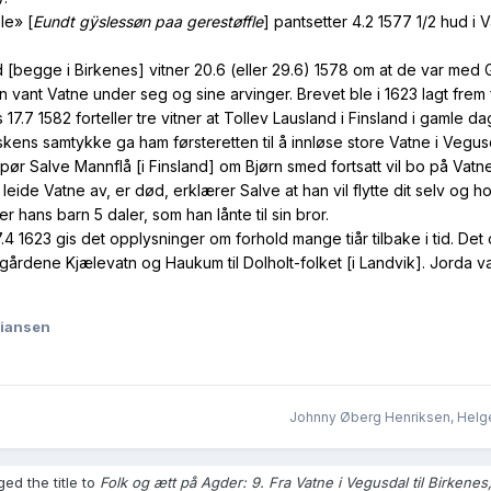
le» [
Eundt gÿslessøn paa gerestøffle
] pantsetter 4.2 1577 1/2 hud i 
d [begge i Birkenes] vitner 20.6 (eller 29.6) 1578 om at de var med
an vant Vatne under seg og sine arvinger. Brevet ble i 1623 lagt frem 
7.7 1582 forteller tre vitner at Tollev Lausland i Finsland i gamle d
kens samtykke ga ham førsteretten til å innløse store Vatne i Vegusd
 spør Salve Mannflå [i Finsland] om Bjørn smed fortsatt vil bo på Vatn
n leide Vatne av, er død, erklærer Salve at han vil flytte dit selv og 
r hans barn 5 daler, som han lånte til sin bror.
7.4 1623 gis det opplysninger om forhold mange tiår tilbake i tid. De
rdene Kjælevatn og Haukum til Dolholt-folket [i Landvik]. Jorda var 
tiansen
Johnny Øberg Henriksen, Helg
ed the title to
Folk og ætt på Agder: 9. Fra Vatne i Vegusdal til Birkene