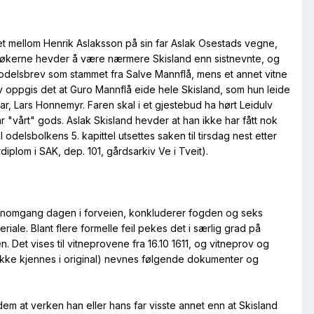
et mellom Henrik Aslaksson på sin far Aslak Osestads vegne,
søkerne hevder å være nærmere Skisland enn sistnevnte, og
m ett odelsbrev som stammet fra Salve Mannflå, mens et annet vitne
rov oppgis det at Guro Mannflå eide hele Skisland, som hun leide
far, Lars Honnemyr. Faren skal i et gjestebud ha hørt Leidulv
var "vårt" gods. Aslak Skisland hevder at han ikke har fått nok
 odelsbolkens 5. kapittel utsettes saken til tirsdag nest etter
iplom i SAK, dep. 101, gårdsarkiv Ve i Tveit).
jennomgang dagen i forveien, konkluderer fogden og seks
le. Blant flere formelle feil pekes det i særlig grad på
n. Det vises til vitneprovene fra 16.10 1611, og vitneprov og
g ikke kjennes i original) nevnes følgende dokumenter og
dem at verken han eller hans far visste annet enn at Skisland