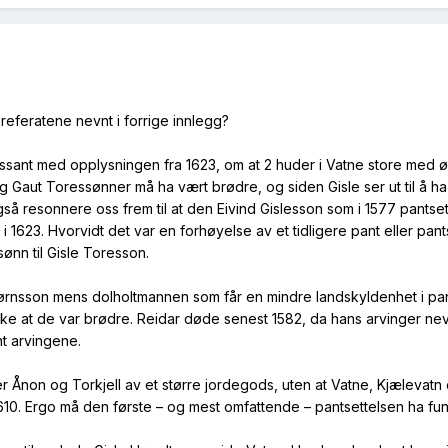
referatene nevnt i forrige innlegg?
ressant med opplysningen fra 1623, om at 2 huder i Vatne store med 
og Gaut Toressønner må ha vært brødre, og siden Gisle ser ut til å ha
også resonnere oss frem til at den Eivind Gislesson som i 1577 pantsett
 1623. Hvorvidt det var en forhøyelse av et tidligere pant eller pan
sønn til Gisle Toresson.
jørnsson mens dolholtmannen som får en mindre landskyldenhet i pan
ke at de var brødre. Reidar døde senest 1582, da hans arvinger nev
nt arvingene.
er Ånon og Torkjell av et større jordegods, uten at Vatne, Kjælevat
 1610. Ergo må den første – og mest omfattende – pantsettelsen ha fu