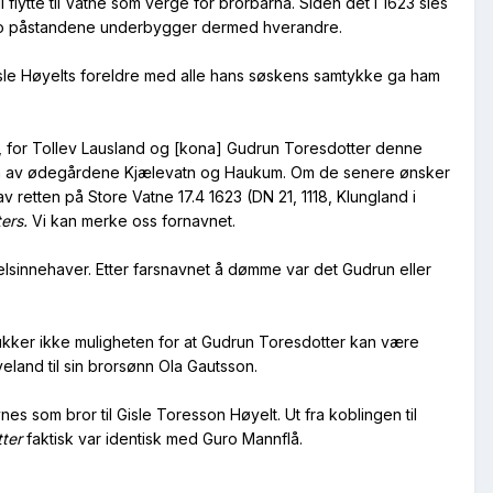
flytte til Vatne som verge for brorbarna. Siden det i 1623 sies
De to påstandene underbygger dermed hverandre.
Gisle Høyelts foreldre med alle hans søskens samtykke ga ham
4, for Tollev Lausland og [kona] Gudrun Toresdotter denne
ten av ødegårdene Kjælevatn og Haukum. Om de senere ønsker
v retten på Store Vatne 17.4 1623 (DN 21, 1118, Klungland i
ers.
Vi kan merke oss fornavnet.
delsinnehaver. Etter farsnavnet å dømme var det Gudrun eller
utelukker ikke muligheten for at Gudrun Toresdotter kan være
Iveland til sin brorsønn Ola Gautsson.
 som bror til Gisle Toresson Høyelt. Ut fra koblingen til
ter
faktisk var identisk med Guro Mannflå.