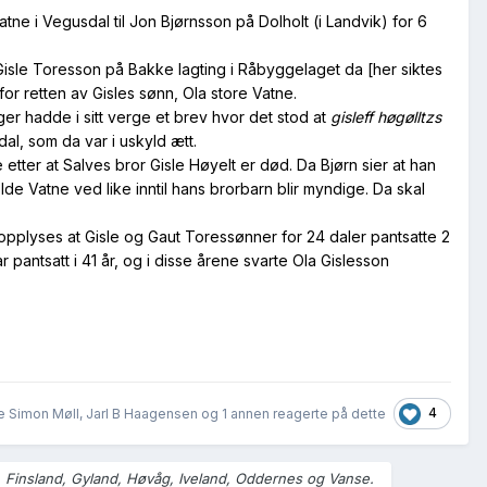
Vatne i Vegusdal til Jon Bjørnsson på Dolholt (i Landvik) for 6
 Gisle Toresson på Bakke lagting i Råbyggelaget da [her siktes
for retten av Gisles sønn, Ola store Vatne.
ager hadde i sitt verge et brev hvor det stod at
gisleff høgølltzs
al, som da var i uskyld ætt.
e etter at Salves bror Gisle Høyelt er død. Da Bjørn sier at han
holde Vatne ved like inntil hans brorbarn blir myndige. Da skal
t opplyses at Gisle og Gaut Toressønner for 24 daler pantsatte 2
pantsatt i 41 år, og i disse årene svarte Ola Gislesson
4
e Simon Møll, Jarl B Haagensen og
1 annen
reagerte på dette
s, Finsland, Gyland, Høvåg, Iveland, Oddernes og Vanse.