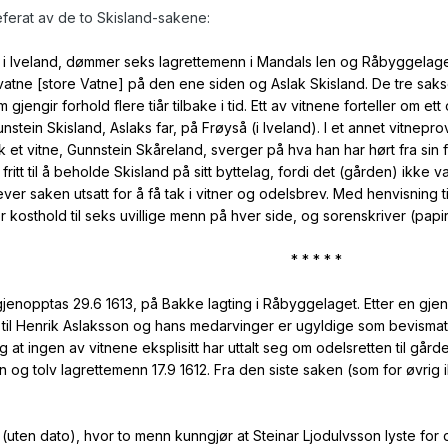
ferat av de to Skisland-sakene:
nd i Iveland, dømmer seks lagrettemenn i Mandals len og Råbyggelag
tne [store Vatne] på den ene siden og Aslak Skisland. De tre sak
om gjengir forhold flere tiår tilbake i tid. Ett av vitnene forteller o
stein Skisland, Aslaks far, på Frøyså (i Iveland). I et annet vitnep
ok et vitne, Gunnstein Skåreland, sverger på hva han har hørt fra sin 
ritt til å beholde Skisland på sitt byttelag, fordi det (gården) ikke 
er saken utsatt for å få tak i vitner og odelsbrev. Med henvisning til
 kosthold til seks uvillige menn på hver side, og sorenskriver (papird
* * * * *
gjenopptas 29.6 1613, på Bakke lagting i Råbyggelaget. Etter en g
il Henrik Aslaksson og hans medarvinger er ugyldige som bevismateria
at ingen av vitnene eksplisitt har uttalt seg om odelsretten til gårde
nn og tolv lagrettemenn 17.9 1612. Fra den siste saken (som for øvri
 (uten dato), hvor to menn kunngjør at Steinar Ljodulvsson lyste for 