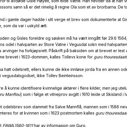
r til avdøde Gisle Høyelt, som eide Vatne. Han hevder da at han vil 
oressons sønn så er det rimelig å regne Ola som et av brorbarna. 
land i gamle dager hadde i sitt verge et brev som dokumenterte at 
e, som da var i uskyld ætt.
siden og Gisles foreldre og søsken må ha vært inngått før 29.6 156
s odel i halvparten av Store Vatne i Vegusdal sokn med halvpar
arvinger ha forkjøpsrett. Påskrift på baksiden om at brevet er lest a
mme brevet i 1623-dommen, kalles Tollevs kone for
guru thouresdaatt
ha hatt odelsrett, ellers kunne de ikke innløse jorda fra en annen o
 vegusdalsgodset, ikke Tollev Beinteinsson.
 vare å kunne identifisere kvinnelige aktører i flere kilder, men jeg 
ru Manflou
] som i følge et vitneprov avgitt i 1610 leide ut Skisland i 
t odelsbrev som stammet fra Salve Mannflå, mannen som i 1586 nevnes
teres for at kvinnen som i 1623 postmortem kalles
guru thouresdaat
et
FiNML1560-1611
har av informasjon om Guro.