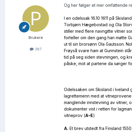
Og her følger et mer omfattende re
I en odelssak 16.10 1611 på Skisla
Torbjørn Hægebostad og Ola Storva
stiller med flere navngitte vitner s
forteller om den gang han møtte Gun
Brukere
ut til sin brorsønn Ola Gautsson. N
387
Frøyså svare ham at Gunnstein står f
tid på seg siden stevningen, og krev
påske, mot at partene da sørger for
Odelssaken om Skisland i Iveland 
lagrettemenn med at vitneprovene t
manglende innstevning av vitner, og 
dokumenter vist i retten for lagma
vitneprov (
A–E
)
A.
Et brev utstedt fra Finsland 1550