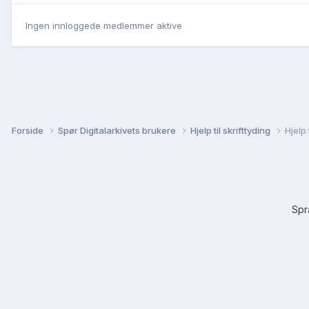
Ingen innloggede medlemmer aktive
Forside
Spør Digitalarkivets brukere
Hjelp til skrifttyding
Hjelp
Sp