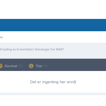
te
 til tyding av branntakst i Stavanger fra 1868?
Forvirret
(0)
Trist
(0)
Det er ingenting her ennå