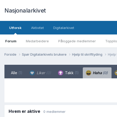
Nasjonalarkivet
Utforsk
Aktivitet
Digitalarkivet
Forum
Medarbeidere
Påloggede medlemmer
Topplis
Forside
Spør Digitalarkivets brukere
Hjelp til skrifttyding
Hjelp
Alle
(1)
Liker
(0)
Takk
(1)
Haha
(0)
Hvem er aktive
0 medlemmer