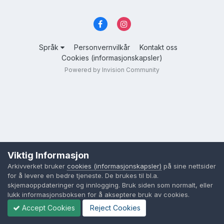
Språk
Personvernvilkår
Kontakt oss
Cookies (informasjonskapsler)
Powered by Invision Community
Viktig Informasjon
Arkivverket bruker
cookies (informasjonskapsler)
på sine nettsider
for å levere en bedre tjeneste. De brukes til bl.a.
skjemaoppdateringer og innlogging. Bruk siden som normalt, eller
lukk informasjonsboksen for å akseptere bruk av cookies.
Accept Cookies
Reject Cookies