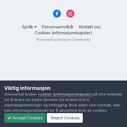
Språk
Personvernvilkår
Kontakt oss
Cookies (informasjonskapsler)
Powered by Invision Community
Viktig Informasjon
Arkivverket bruker
cookies (informasjonskapsler)
på sine nettsider
for å levere en bedre tjeneste. De brukes til bl.a.
skjemaoppdateringer og innlogging. Bruk siden som normalt, eller
lukk informasjonsboksen for å akseptere bruk av cookies.
Accept Cookies
Reject Cookies