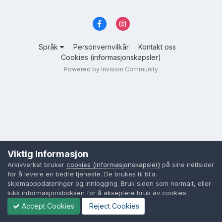
Språk
Personvernvilkår
Kontakt oss
Cookies (informasjonskapsler)
Powered by Invision Community
Viktig Informasjon
Arkivverket bruker
cookies (informasjonskapsler)
på sine nettsider
for å levere en bedre tjeneste. De brukes til bl.a.
skjemaoppdateringer og innlogging. Bruk siden som normalt, eller
lukk informasjonsboksen for å akseptere bruk av cookies.
Accept Cookies
Reject Cookies