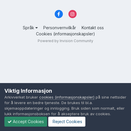
Språk
Personvernvilkår
Kontakt oss
Cookies (informasjonskapsler)
Powered by Invision Community
Viktig Informasjon
Arkivverket bruker
cookies (informasjonskapsler)
på sine nettsider
for å levere en bedre tjeneste. De brukes til bl.a.
skjemaoppdateringer og innlogging. Bruk siden som normalt, eller
lukk informasjonsboksen for å akseptere bruk av cookies.
Accept Cookies
Reject Cookies