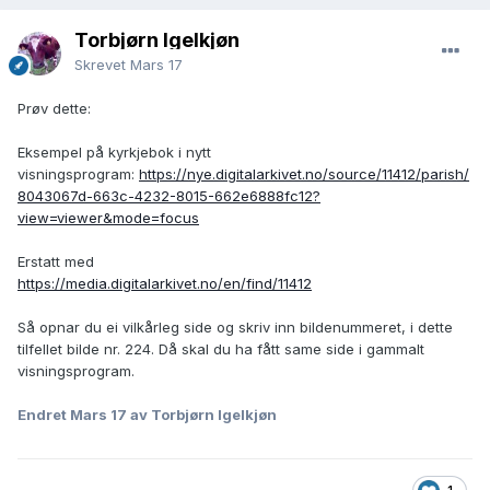
Torbjørn Igelkjøn
Skrevet
Mars 17
Prøv dette:
Eksempel på kyrkjebok i nytt
visningsprogram:
https://nye.digitalarkivet.no/source/11412/parish/
8043067d-663c-4232-8015-662e6888fc12?
view=viewer&mode=focus
Erstatt med
https://media.digitalarkivet.no/en/find/11412
Så opnar du ei vilkårleg side og skriv inn bildenummeret, i dette
tilfellet bilde nr. 224. Då skal du ha fått same side i gammalt
visningsprogram.
Endret
Mars 17
av Torbjørn Igelkjøn