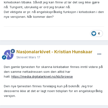
kirkeboken tilbake. Såvidt jeg kan finne ut lar det seg ikke gjøre
nå. Tungvint, ubrukelig er ord jeg bruker nå.
Det viktigste er pr. nå engelskspråkelig funksjon i kirkeboken i den
nye versjonen. Når kommer den?
4
Nasjonalarkivet - Kristian Hunskaar
Skrevet
Mars 17
Den gamle tjenesten for skanna kirkebøker finnes inntil videre på
den samme nettadressen som den alltid har
hatt:
https://media.digitalarkivet.no/kb/browse
Den nye tjenesten finnes foreløpig kun på bokmål. Jeg tror
dessverre ikke at det er lagt noen tidsplan for en engelskspråklig
versjon.