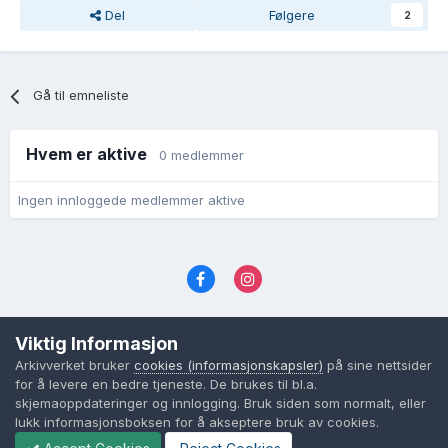
Del
Følgere
2
Gå til emneliste
Hvem er aktive
0 medlemmer
Ingen innloggede medlemmer aktive
Språk
Personvernvilkår
Kontakt oss
Viktig Informasjon
Cookies (informasjonskapsler)
Arkivverket bruker
cookies (informasjonskapsler)
på sine nettsider
Powered by Invision Community
for å levere en bedre tjeneste. De brukes til bl.a.
skjemaoppdateringer og innlogging. Bruk siden som normalt, eller
lukk informasjonsboksen for å akseptere bruk av cookies.