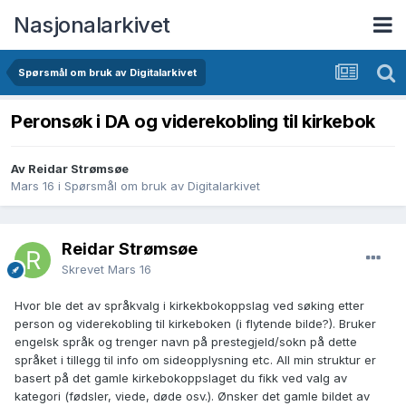
Nasjonalarkivet
Spørsmål om bruk av Digitalarkivet
Peronsøk i DA og viderekobling til kirkebok
Av Reidar Strømsøe
Mars 16
i
Spørsmål om bruk av Digitalarkivet
Reidar Strømsøe
Skrevet
Mars 16
Hvor ble det av språkvalg i kirkekbokoppslag ved søking etter
person og viderekobling til kirkeboken (i flytende bilde?). Bruker
engelsk språk og trenger navn på prestegjeld/sokn på dette
språket i tillegg til info om sideopplysning etc. All min struktur er
basert på det gamle kirkebokoppslaget du fikk ved valg av
kategori (fødsler, viede, døde osv.). Ønsker det gamle bildet av