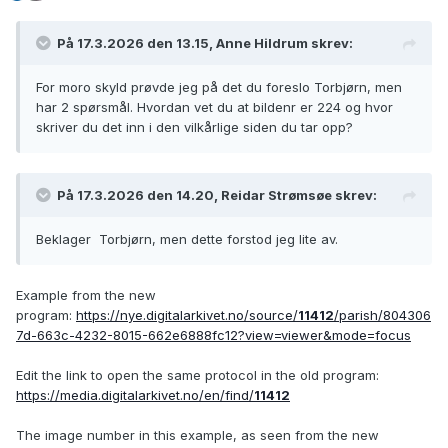
På 17.3.2026 den 13.15, Anne Hildrum skrev:
For moro skyld prøvde jeg på det du foreslo Torbjørn, men
har 2 spørsmål. Hvordan vet du at bildenr er 224 og hvor
skriver du det inn i den vilkårlige siden du tar opp?
På 17.3.2026 den 14.20, Reidar Strømsøe skrev:
Beklager Torbjørn, men dette forstod jeg lite av.
Example from the new
program:
https://nye.digitalarkivet.no/source/
11412
/parish/804306
7d-663c-4232-8015-662e6888fc12?view=viewer&mode=focus
Edit the link to open the same protocol in the old program:
https://media.digitalarkivet.no/en/find/
11412
The image number in this example, as seen from the new