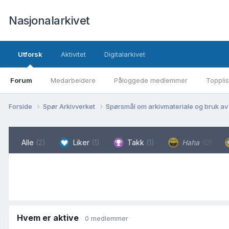
Nasjonalarkivet
Utforsk
Aktivitet
Digitalarkivet
Forum
Medarbeidere
Påloggede medlemmer
Topplis
Forside
Spør Arkivverket
Spørsmål om arkivmateriale og bruk av
Alle
(2)
Liker
(1)
Takk
(1)
Haha
(0)
Hvem er aktive
0 medlemmer