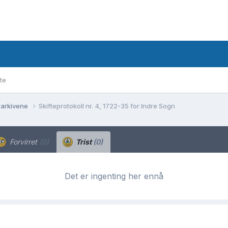
te
 arkivene
Skifteprotokoll nr. 4, 1722-35 for Indre Sogn
Forvirret
(0)
Trist
(0)
Det er ingenting her ennå