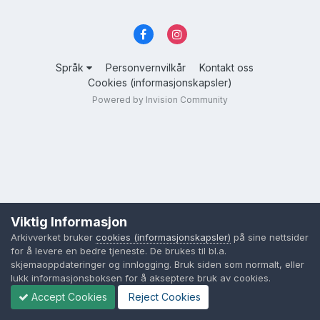
Språk
Personvernvilkår
Kontakt oss
Cookies (informasjonskapsler)
Powered by Invision Community
Viktig Informasjon
Arkivverket bruker
cookies (informasjonskapsler)
på sine nettsider
for å levere en bedre tjeneste. De brukes til bl.a.
skjemaoppdateringer og innlogging. Bruk siden som normalt, eller
lukk informasjonsboksen for å akseptere bruk av cookies.
Accept Cookies
Reject Cookies