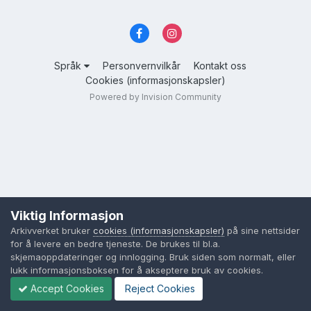
Språk
Personvernvilkår
Kontakt oss
Cookies (informasjonskapsler)
Powered by Invision Community
Viktig Informasjon
Arkivverket bruker
cookies (informasjonskapsler)
på sine nettsider
for å levere en bedre tjeneste. De brukes til bl.a.
skjemaoppdateringer og innlogging. Bruk siden som normalt, eller
lukk informasjonsboksen for å akseptere bruk av cookies.
Accept Cookies
Reject Cookies