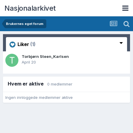
Nasjonalarkivet
Brukernes eget forum
Liker
(1)
Torbjørn Steen_Karlsen
April 20
Hvem er aktive
0 medlemmer
Ingen innloggede medlemmer aktive