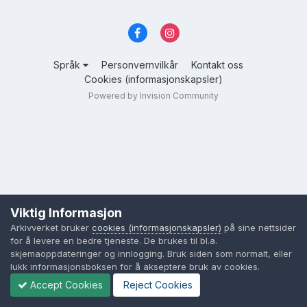
Språk
Personvernvilkår
Kontakt oss
Cookies (informasjonskapsler)
Powered by Invision Community
Viktig Informasjon
Arkivverket bruker
cookies (informasjonskapsler)
på sine nettsider
for å levere en bedre tjeneste. De brukes til bl.a.
skjemaoppdateringer og innlogging. Bruk siden som normalt, eller
lukk informasjonsboksen for å akseptere bruk av cookies.
Accept Cookies
Reject Cookies