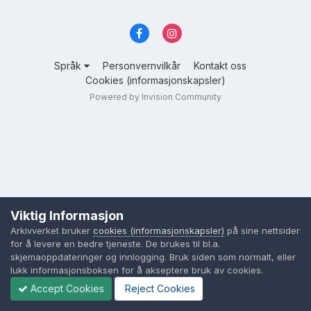
Språk
Personvernvilkår
Kontakt oss
Cookies (informasjonskapsler)
Powered by Invision Community
Viktig Informasjon
Arkivverket bruker
cookies (informasjonskapsler)
på sine nettsider
for å levere en bedre tjeneste. De brukes til bl.a.
skjemaoppdateringer og innlogging. Bruk siden som normalt, eller
lukk informasjonsboksen for å akseptere bruk av cookies.
Accept Cookies
Reject Cookies