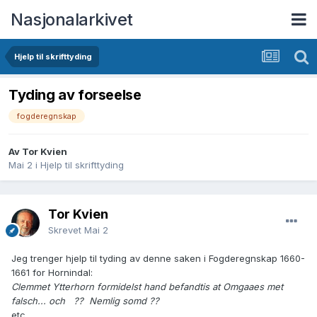
Nasjonalarkivet
Hjelp til skrifttyding
Tyding av forseelse
fogderegnskap
Av Tor Kvien
Mai 2
i
Hjelp til skrifttyding
Tor Kvien
Skrevet
Mai 2
Jeg trenger hjelp til tyding av denne saken i Fogderegnskap 1660-
1661 for Hornindal:
Clemmet Ytterhorn formidelst hand befandtis at Omgaaes met
falsch... och ?? Nemlig somd ??
etc.