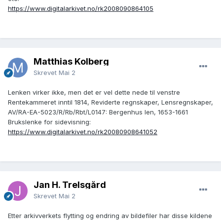
https://www.digitalarkivet.no/rk2008090864105
Matthias Kolberg
Skrevet
Mai 2
Lenken virker ikke, men det er vel dette nede til venstre
Rentekammeret inntil 1814, Reviderte regnskaper, Lensregnskaper,
AV/RA-EA-5023/R/Rb/Rbt/L0147: Bergenhus len, 1653-1661
Brukslenke for sidevisning:
https://www.digitalarkivet.no/rk20080908641052
Jan H. Trelsgård
Skrevet
Mai 2
Etter arkivverkets flytting og endring av bildefiler har disse kildene