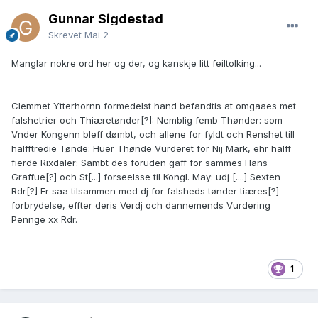
Gunnar Sigdestad
Skrevet
Mai 2
Manglar nokre ord her og der, og kanskje litt feiltolking...
Clemmet Ytterhornn formedelst hand befandtis at omgaaes met
falshetrier och Thiæretønder[?]: Nemblig femb Thønder: som
Vnder Kongenn bleff dømbt, och allene for fyldt och Renshet till
halfftredie Tønde: Huer Thønde Vurderet for Nij Mark, ehr halff
fierde Rixdaler: Sambt des foruden gaff for sammes Hans
Graffue[?] och St[...] forseelsse til Kongl. May: udj [....] Sexten
Rdr[?] Er saa tilsammen med dj for falsheds tønder tiæres[?]
forbrydelse, effter deris Verdj och dannemends Vurdering
Pennge xx Rdr.
1