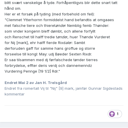
blitt svært vanskelige å tyde. Forhåpentligvis blir dette snart tatt
hånd om.
Her er et forsøk på tyding (med forbehold om feil):
"Clemmet Ytterhornn formiddelst hand befandtis at omgaaes
met falsche tiere och thieret
ønde
r Nemblig femb Thønder:
som vnder kongenn bleff dømbt, och allene forfyllt
och Renschet till halff tredie t
ønde
r, huer Thønde Vurderet
for Nij [mark], ehr halff fierde Rixd
ale
r: Sambt
derforuden gaff for samme hans groffue og storre
forseelse till kongl: May: udj Bøeder Sexten Rixdr.
Er saa tilsammen med dj førfalschede tønder tierres
forbrydelse, effter deris verdj och dannemenndz
Vurdering Pennge [19 1/2] Rdr."
Endret
Mai 2
av Jan H. Trelsgård
Endret fra romertall Vij til "Nij" [9] mark, jamfør Gunnar Sigdestads
kommentar
1