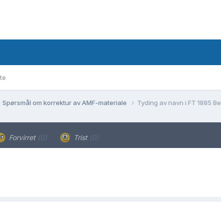
te
Spørsmål om korrektur av AMF-materiale
Tyding av navn i FT 1885 B
Forvirret
(0)
Trist
(0)