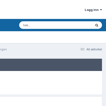
Logg inn
ergen
All aktivitet