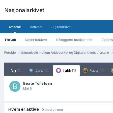
Nasjonalarkivet
Utforsk
Aktivitet
Digitalarkivet
Forum
Medarbeidere
Påloggede medlemmer
Topplis
Forside
Samarbeid mellom Arkivverket og Digitalarkivets brukere
Alle
(1)
Liker
(0)
Takk
(1)
Haha
(0)
Beate Tollefsen
Mai 6
Hvem er aktive
0 medlemmer