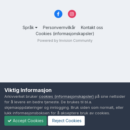
Språk
Personvernvilkår
Kontakt oss
Cookies (informasjonskapsler)
Powered by Invision Community
Viktig Informasjon
Arkivverket bruker
cookies (informasjonskapsler)
på sine nettsider
for å levere en bedre tjeneste. De brukes til bl.a.
skjemaoppdateringer og innlogging. Bruk siden som normalt, eller
lukk informasjonsboksen for å akseptere bruk av cookies.
Accept Cookies
Reject Cookies