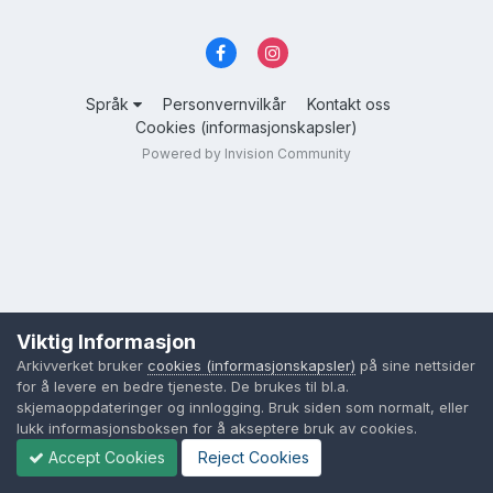
Språk
Personvernvilkår
Kontakt oss
Cookies (informasjonskapsler)
Powered by Invision Community
Viktig Informasjon
Arkivverket bruker
cookies (informasjonskapsler)
på sine nettsider
for å levere en bedre tjeneste. De brukes til bl.a.
skjemaoppdateringer og innlogging. Bruk siden som normalt, eller
lukk informasjonsboksen for å akseptere bruk av cookies.
Accept Cookies
Reject Cookies