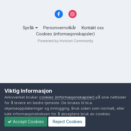
Språk
Personvernvilkår
Kontakt oss
Cookies (informasjonskapsler)
Powered by Invision Community
Viktig Informasjon
Arkivverket bruker
cookies (informasjonskapsler)
på sine nettsider
for å levere en bedre tjeneste. De brukes til bl.a.
skjemaoppdateringer og innlogging. Bruk siden som normalt, eller
lukk informasjonsboksen for å akseptere bruk av cookies.
Accept Cookies
Reject Cookies