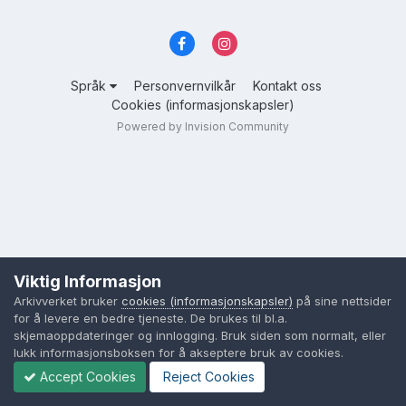
Språk
Personvernvilkår
Kontakt oss
Cookies (informasjonskapsler)
Powered by Invision Community
Viktig Informasjon
Arkivverket bruker
cookies (informasjonskapsler)
på sine nettsider
for å levere en bedre tjeneste. De brukes til bl.a.
skjemaoppdateringer og innlogging. Bruk siden som normalt, eller
lukk informasjonsboksen for å akseptere bruk av cookies.
Accept Cookies
Reject Cookies