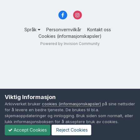
Språk
Personvernvilkår
Kontakt oss
Cookies (informasjonskapsler)
Powered by Invision Community
Viktig Informasjon
Arkivverket bruker
cookies (informasjonskapsler)
på sine nettsider
for å levere en bedre tjeneste. De brukes til bl.a.
skjemaoppdateringer og innlogging. Bruk siden som normalt, eller
lukk informasjonsboksen for å akseptere bruk av cookies.
Accept Cookies
Reject Cookies