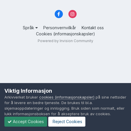
Språk
Personvernvilkår
Kontakt oss
Cookies (informasjonskapsler)
Powered by Invision Community
Viktig Informasjon
Arkivverket bruker
cookies (informasjonskapsler)
på sine nettsider
for å levere en bedre tjeneste. De brukes til bl.a.
skjemaoppdateringer og innlogging. Bruk siden som normalt, eller
lukk informasjonsboksen for å akseptere bruk av cookies.
Accept Cookies
Reject Cookies