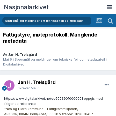
Nasjonalarkivet
Spørsmål og meldinger om tekniske feil og metadatafeil i Digitalarkivet
Fattigstyre, møteprotokoll. Manglende
metadata
Av Jan H. Trelsgård
Mai 6
i
Spørsmål og meldinger om tekniske feil og metadatafeil i
Digitalarkivet
Jan H. Trelsgård
Skrevet
Mai 6
https://www.digitalarkivet.no/ed60239010000001
oppgis med
følgende referanse:
"
Nes og Hidra kommune - Fattigkommisjonen,
ARKSOR/1004NH600/A/Aa/L0001: Møtebok, 1826-1845".