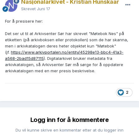
Nasjonalarkivet - Kristian Hunskaar
Skrevet
Juni 17
For å presisere her:
Det ser ut til at Arkivsenter Sør har skrevet "Møtebok Nes" på
etiketten (på arkivboksen eller protokollen) som de har skanna,
men i arkivkatalogen deres heter objektet kun "Møtebok"
(jf.
https://www.arkivportalen.no/entity/45298e13-bbc4-41a3-
a568-2bad15d87115
). Digitalarkivet bruker metadata fra
arkivkatalogen, så Arkivsenter Sør må sørge for å oppdatere
arkivkatalogen med en mer presis beskrivelse.
2
Logg inn for å kommentere
Du vil kunne skrive en kommentar etter at du logger inn