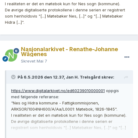
I realiteten er det en møtebok kun for Nes sogn (kommune).
De øvrige digitaliserte protokollene i denne serien er registrert
som henholdsvis "[...] Møtebøker Nes, [...]" og "[...] Møtebøker
Hidra [...]".
Nasjonalarkivet - Renathe-Johanne
Wågenes
Skrevet
Mai 7
På 6.5.2026 den 12.37, Jan H. Trelsgård skrev:
https://www.digitalarkivet.no/ed60239010000001
oppgis
med følgende referanse:
"
Nes og Hidra kommune - Fattigkommisjonen,
ARKSOR/1004NH600/A/Aa/L0001: Møtebok, 1826-1845".
I realiteten er det en møtebok kun for Nes sogn (kommune).
De øvrige digitaliserte protokollene i denne serien er
registrert som henholdsvis "[...] Møtebøker Nes, [...]" og "[...]
Møtebøker Hidra [...]".