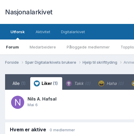
Nasjonalarkivet
Utforsk
Aktivitet
Digitalarkivet
Forum
Medarbeidere
Påloggede medlemmer
Topplis
Forside
Spør Digitalarkivets brukere
Hjelp til skrifttyding
Anmer
Alle
(1)
Liker
(1)
Takk
(0)
Haha
(0)
Nils A. Hafsal
Mai 6
Hvem er aktive
0 medlemmer