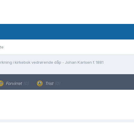
te
kning i kirkebok vedrørende dåp - Johan Karlsen f. 1881
Forvirret
(0)
Trist
(0)