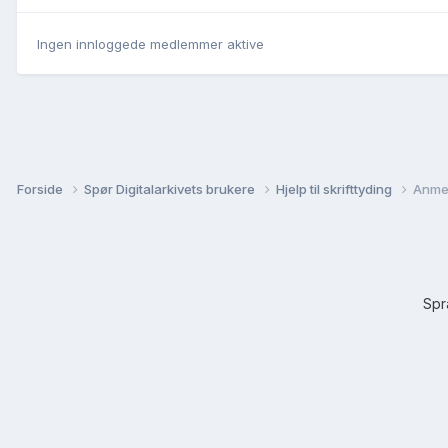
Ingen innloggede medlemmer aktive
Forside
Spør Digitalarkivets brukere
Hjelp til skrifttyding
Anmer
Sp