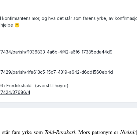
til konfirmantens mor, og hva det står som farens yrke, av konfirmasj
n hjelpe
🙂
urce/7434/parish/f1036833-4a6b-4f42-a6f6-17385eda44d9
urce/7429/parish/4fe613c5-15c7-4319-a642-d6dd1560eb4d
6 i Fredrikshald: (øverst til høyre)
ew/7424/37686/4
K
står
fars
yrke
som
Told
-
R
orskarl
. Mo
r
s
patron
y
m er
Nielsd
: