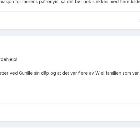
masjon for morens patronym, så det bør nok sjekkes med flere kilde
ydehjelp!
ter ved Gunille sin dåp og at det var flere av Wiel familien som var 