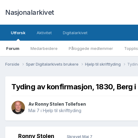
Nasjonalarkivet
Utforsk
Aktivitet
Digitalarkivet
Forum
Medarbeidere
Påloggede medlemmer
Topplis
Forside
Spør Digitalarkivets brukere
Hjelp til skrifttyding
Tydin
Tyding av konfirmasjon, 1830, Berg i
Av Ronny Stolen Tollefsen
Mai 7
i
Hjelp til skrifttyding
Ronny Stolen
Skrevet
Mai 7