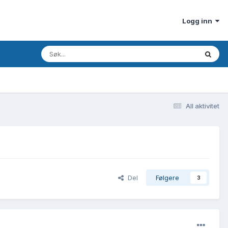
Logg inn
All aktivitet
Del
Følgere
3