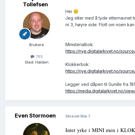
Tollefsen
Hei
🙂
Jeg s
liter med å tyde etternavnet 
nr 3, høyre side. Flott om noen ka
Ministerialbok:
Brukere
https://nye.digitalarkivet.no/so
765
Sted
:
Halden
Klokkerbok:
https://nye.digitalarkivet.no/so
Legger ved dåpen til Gunille fra 181
https://media.digitalarkivet.no/vi
Even Stormoen
Skrevet
Mai 7
Intet
yrke
i
MINI men
i
KLO