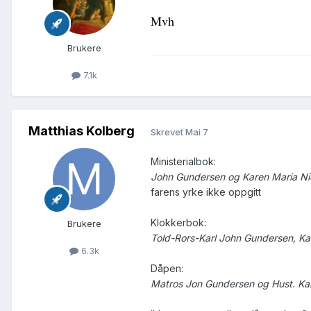
Mvh
Brukere
7.1k
Matthias Kolberg
Skrevet
Mai 7
Ministerialbok:
John Gundersen og Karen Maria Nie
farens yrke ikke oppgitt
Klokkerbok:
Brukere
Told-Rors-Karl John Gundersen, Ka
6.3k
Dåpen:
Matros Jon Gundersen og Hust. Ka