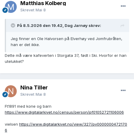
Matthias Kolberg
Skrevet
Mai 8
På 8.5.2026 den 19.42, Dag Jarnøy skrev:
Jeg finner en Ole Halvorsen på Elverhøy ved Jomfrubråten,
han er det ikke.
Dette må være kafeverten i Storgata 37, født i Ski. Hvorfor er han
utelukket?
Nina Tiller
Skrevet
Mai 8
Ft1891 med kone og barn
https://www.digitalarkivet.no/census/person/pf01052721106006
vielsen
https://www.digitalarkivet.no/view/327/pv0000000472170
6