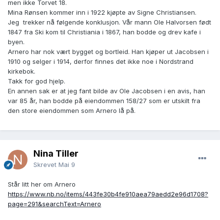
men ikke Torvet 18.
Mina Rønsen kommer inn i 1922 kjøpte av Signe Christiansen.
Jeg trekker nå følgende konklusjon. Vår mann Ole Halvorsen født
1847 fra Ski kom til Christiania i 1867, han bodde og drev kafe i
byen.
Arnero har nok vært bygget og bortleid. Han kjøper ut Jacobsen i
1910 og selger i 1914, derfor finnes det ikke noe i Nordstrand
kirkebok.
Takk for god hjelp.
En annen sak er at jeg fant bilde av Ole Jacobsen i en avis, han
var 85 år, han bodde på eiendommen 158/27 som er utskilt fra
den store eiendommen som Arnero lå på.
Nina Tiller
Skrevet
Mai 9
Står litt her om Arnero
https://www.nb.no/items/443fe30b4fe910aea79aedd2e96d1708?
page=291&searchText=Arnero