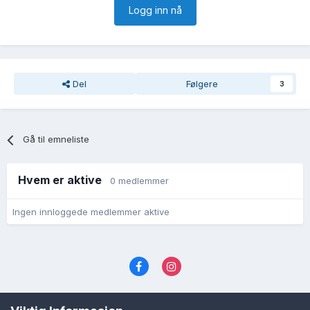
Logg inn nå
Del
Følgere
3
Gå til emneliste
Hvem er aktive
0 medlemmer
Ingen innloggede medlemmer aktive
Språk
Personvernvilkår
Kontakt oss