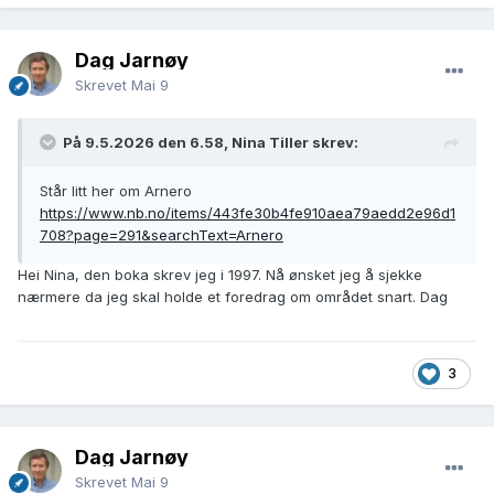
Dag Jarnøy
Skrevet
Mai 9
På 9.5.2026 den 6.58, Nina Tiller skrev:
Står litt her om Arnero
https://www.nb.no/items/443fe30b4fe910aea79aedd2e96d1
708?page=291&searchText=Arnero
Hei Nina, den boka skrev jeg i 1997. Nå ønsket jeg å sjekke
nærmere da jeg skal holde et foredrag om området snart. Dag
3
Dag Jarnøy
Skrevet
Mai 9