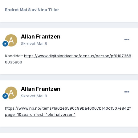
Endret
Mai 8
av Nina Tiller
Allan Frantzen
Skrevet
Mai 8
Kandidat:
https://www.digitalarkivet.no/census/person/pf0107368
0035860
Allan Frantzen
Skrevet
Mai 8
https://www.nb.no/items/1a62e6590c99ba46067b140c1507e842?
page=1&searchText="ole halvorsen"