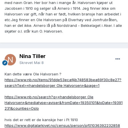
med navn Gran. Her bor han i mange år. Halvorsen kjøper ut
Jacobsen i 1910 og selger så Arnero i 1914. Jeg finner ikke om
Halvorsen var gift, når han er født, hvilken bransje han arbeidet i
etc.Jeg finner en Ole Halvorsen på Elverhøy ved Jomfrubråten,
han er det ikke. Arnero lå på Nordstrand - Bekkelaget i Aker. I alle
skjøter o.l. står kun O. Halvorsen.
Nina Tiller
Skrevet
Mai 8
Kan dette være Ole Halvorsen ?
https://www.nb.no/items/91dde53ecaf4b748583bea69f30c8e27?
searchText=«handelsborger Ole Halvorsen»&page=1
https://www.nb.no/search?q=«handelsborger Ole
Halvorsen»&mediatype=aviser&fromDate=19350101&toDate=19391
231&counties=Oslo
hvis det er rett er de kanskje her i Ft 1910
https://www.digitalarkivet.no/census/person/pf01036392232858