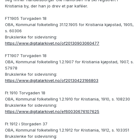
Kristiania by, der han jo drev et par kaféer.
FT1905 Torvgaden 18
OBA, Kommunal folketelling 31.12.1905 for Kristiania kjøpstad, 1905,
s. 60306
Brukslenke for sidevisning:
https://www.digitalarkivet.no/of20130903060477
FT1907 Torvgaden 18
OBA, Kommunal folketelling 1.2.1907 for Kristiania kjøpstad, 1907, s.
57978
Brukslenke for sidevisning:
https://www.digitalarkivet.no/of20130423166803
Ft 1910 Torvgaden 18
OBA, Kommunal folketelling 1.2.1910 for Kristiania, 1910, s. 108230
Brukslenke for sidevisning:
https://www.digitalarkivet.no/ef60030676107625
Ft 1912 i Storgaden 37
OBA, Kommunal folketelling 1.2.1912 for Kristiania, 1912, s. 103351
Brukslenke for sidevisning: