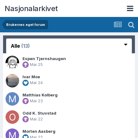
Nasjonalarkivet
Brukernes eget forum
Alle
(13)
Espen Tjernshaugen
Mai 25
Ivar Moe
Mai 24
Matthias Kolberg
Mai 23
Odd K. Stuvstad
Mai 22
Morten Aasberg
Mai 22