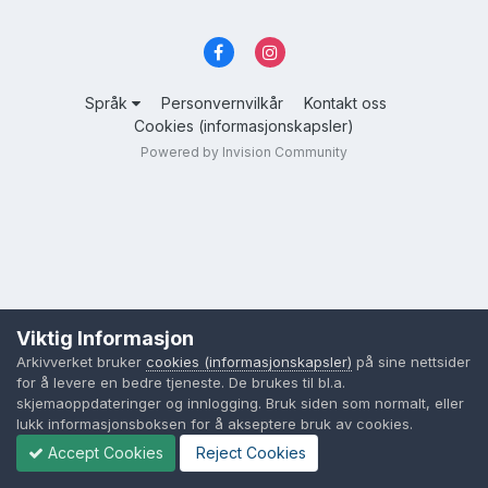
Språk
Personvernvilkår
Kontakt oss
Cookies (informasjonskapsler)
Powered by Invision Community
Viktig Informasjon
Arkivverket bruker
cookies (informasjonskapsler)
på sine nettsider
for å levere en bedre tjeneste. De brukes til bl.a.
skjemaoppdateringer og innlogging. Bruk siden som normalt, eller
lukk informasjonsboksen for å akseptere bruk av cookies.
Accept Cookies
Reject Cookies