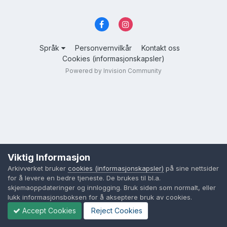
Språk
Personvernvilkår
Kontakt oss
Cookies (informasjonskapsler)
Powered by Invision Community
Viktig Informasjon
Arkivverket bruker
cookies (informasjonskapsler)
på sine nettsider
for å levere en bedre tjeneste. De brukes til bl.a.
skjemaoppdateringer og innlogging. Bruk siden som normalt, eller
lukk informasjonsboksen for å akseptere bruk av cookies.
Accept Cookies
Reject Cookies