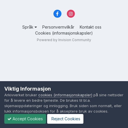
Språk
Personvernvilkår
Kontakt oss
Cookies (informasjonskapsler)
Powered by Invision Community
Viktig Informasjon
Arkivverket bruker
cookies (informasjonskapsler)
på sine nettsider
for å levere en bedre tjeneste. De brukes til bl.a.
skjemaoppdateringer og innlogging. Bruk siden som normalt, eller
lukk informasjonsboksen for å akseptere bruk av cookies.
Accept Cookies
Reject Cookies