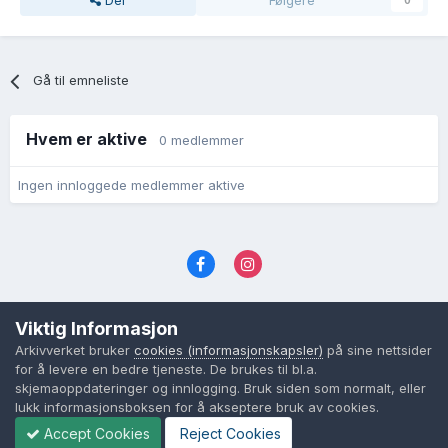
Del
Følgere
0
Gå til emneliste
Hvem er aktive
0 medlemmer
Ingen innloggede medlemmer aktive
Språk
Personvernvilkår
Kontakt oss
Viktig Informasjon
Cookies (informasjonskapsler)
Arkivverket bruker
cookies (informasjonskapsler)
på sine nettsider
Powered by Invision Community
for å levere en bedre tjeneste. De brukes til bl.a.
skjemaoppdateringer og innlogging. Bruk siden som normalt, eller
lukk informasjonsboksen for å akseptere bruk av cookies.
Accept Cookies
Reject Cookies