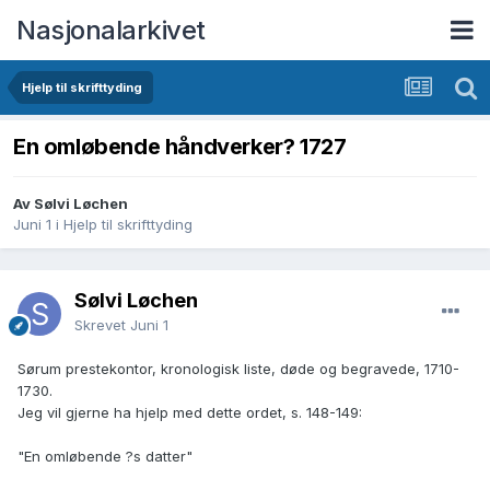
Nasjonalarkivet
Hjelp til skrifttyding
En omløbende håndverker? 1727
Av Sølvi Løchen
Juni 1
i
Hjelp til skrifttyding
Sølvi Løchen
Skrevet
Juni 1
Sørum prestekontor, kronologisk liste, døde og begravede, 1710-
1730.
Jeg vil gjerne ha hjelp med dette ordet, s. 148-149:
"En omløbende ?s datter"