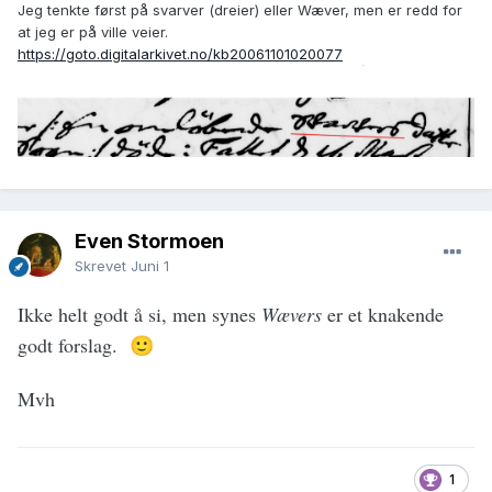
Jeg tenkte først på svarver (dreier) eller Wæver, men er redd for
at jeg er på ville veier.
https://goto.digitalarkivet.no/kb20061101020077
Even Stormoen
Skrevet
Juni 1
Ikke helt godt å si, men synes
Wævers
er et knakende
godt forslag.
🙂
Mvh
1