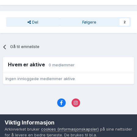
Del
Følgere
2
Gå til emneliste
Hvem er aktive
0 medlemmer
Ingen innloggede medlemmer aktive
Språk
Personvernvilkår
Kontakt oss
Viktig Informasjon
Cookies (informasjonskapsler)
Arkivverket bruker
cookies (informasjonskapsler)
på sine nettsider
Powered by Invision Community
for å levere en bedre tjeneste. De brukes til bl.a.