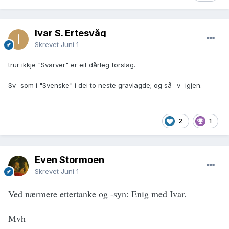
Ivar S. Ertesvåg
Skrevet
Juni 1
trur ikkje "Svarver" er eit dårleg forslag.
Sv- som i "Svenske" i dei to neste gravlagde; og så -v- igjen.
2
1
Even Stormoen
Skrevet
Juni 1
Ved nærmere ettertanke og -syn: Enig med Ivar.
Mvh