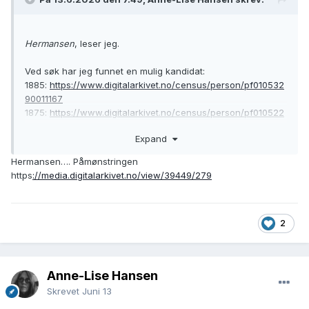
Hermansen
, leser jeg.
Ved søk har jeg funnet en mulig kandidat:
1885:
https://www.digitalarkivet.no/census/person/pf010532
90011167
1875:
https://www.digitalarkivet.no/census/person/pf010522
34005203
Expand
1865:
https://www.digitalarkivet.no/census/person/pf010381
96004948
Hermansen…. Påmønstringen
https
://media.digitalarkivet.no/view/39449/279
2
Anne-Lise Hansen
Skrevet
Juni 13