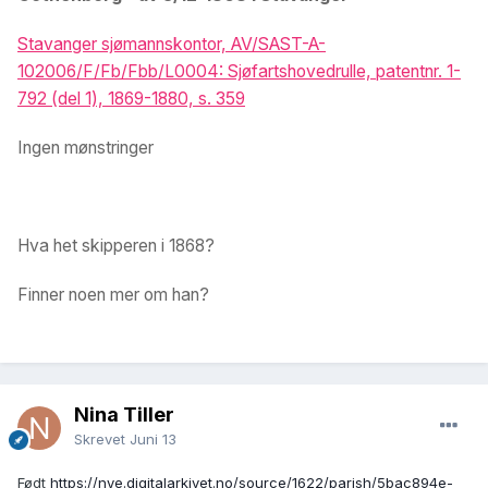
Stavanger sjømannskontor, AV/SAST-A-
102006/F/Fb/Fbb/L0004: Sjøfartshovedrulle, patentnr. 1-
792 (del 1), 1869-1880, s. 359
Ingen mønstringer
Hva het skipperen i 1868?
Finner noen mer om han?
Nina Tiller
Skrevet
Juni 13
Født
https://nye.digitalarkivet.no/source/1622/parish/5bac894e-