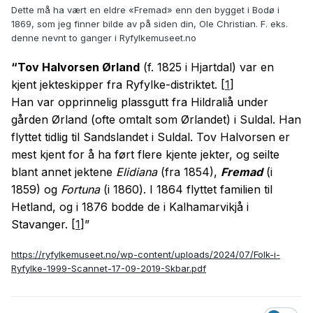
Dette må ha vært en eldre «Fremad» enn den bygget i Bodø i
1869, som jeg finner bilde av på siden din, Ole Christian. F. eks.
denne nevnt to ganger i Ryfylkemuseet.no
“Tov Halvorsen Ørland
(f. 1825 i Hjartdal) var en
kjent jekteskipper fra Ryfylke-distriktet.
[
1
]
Han var opprinnelig plassgutt fra Hildraliå under
gården Ørland (ofte omtalt som Ørlandet) i Suldal. Han
flyttet tidlig til Sandslandet i Suldal. Tov Halvorsen er
mest kjent for å ha ført flere kjente jekter, og seilte
blant annet jektene
Elidiana
(fra 1854),
Fremad
(i
1859) og
Fortuna
(i 1860). I 1864 flyttet familien til
Hetland, og i 1876 bodde de i Kalhamarvikjå i
Stavanger.
[
1
]”
https://ryfylkemuseet.no/wp-content/uploads/2024/07/Folk-i-
Ryfylke-1999-Scannet-17-09-2019-Skbar.pdf