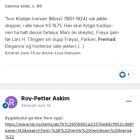
Samme kilde, s. 89:
”Iv
e
r Kristian I
v
ersen (Moss) (1851-1924) var jekte-
skipper, i alle høve fr
å
1875
.
Han skal ifylgje tradisjo-
nen ha hatt desse fartøya: Mars (ei skøyte), Frøya (jam-
før Lar
s
H
.
T
å
ngjen sin
s
lupp Frøya), Parken
,
Fremad
,
Elegance og Hortense (alle jekter).(…)
Endret
Juni 13
av Anne-Lise Hansen
1
Roy-Petter Askim
Skrevet
Juni 14
Bygdeboka ga ikke flere oppl.:
https://www.nb.no/items/ab767c2951690ca2337be89cf652cd98?
page=143&searchText=%2B%22henrik%20henriksen%20bjerga
%22