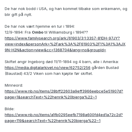
De har nok bodd i USA, og han kommet tilbake som enkemann, og
blir gift på nytt.
De har nok vært hjemme en tur i 1894:
12/9-1894: Fra
Ombo
til Williamsburg i 1894??
https://www.familysearch.org/ark:/61903/3:1:33S7-81DH-97JY?
view=index&personArk=%2Fark%3A%2F61903%2F1%3A1%3AJX
9N-H2N&action=view&cc=1368704&lang=no&groupId=
Skiftet angir Ingeborg død 11/11-1894 og 4 barn, alle i Amerika:
https://media.digitalarkivet.no/view/62752/256
gården Bustad
(Baustad) 43/2 Viken som han kjøpte før skiftet.
Minneord:
https://www.nb.no/items/28bff22603a9eff3966eebce5e51907d?
page=1&searchText=%22henrik%20bjerga%22~1
Bilde:
https://www.nb.no/items/a1fb0295eefb7198a600fd4ed1a72c2d?
page=119&searchText=%22henrik%20bjerga%22~1