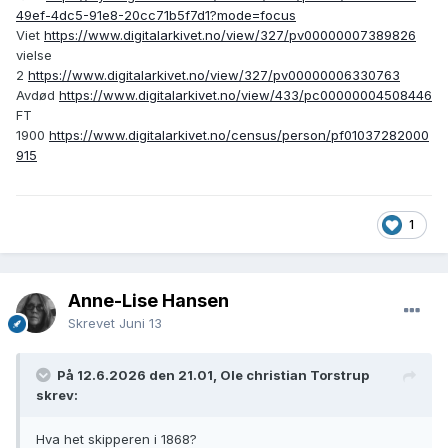
49ef-4dc5-91e8-20cc71b5f7d1?mode=focus
Viet
https://www.digitalarkivet.no/view/327/pv00000007389826
vielse
2
https://www.digitalarkivet.no/view/327/pv00000006330763
Avdød
https://www.digitalarkivet.no/view/433/pc00000004508446
FT
1900
https://www.digitalarkivet.no/census/person/pf01037282000
915
1
Anne-Lise Hansen
Skrevet
Juni 13
På 12.6.2026 den 21.01, Ole christian Torstrup
skrev:
Hva het skipperen i 1868?