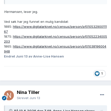
Hermansen
, leser jeg.
Ved søk har jeg funnet en mulig kandidat:
1885:
https://www.digitalarkivet.no/census/person/pf010532900111
67
1875:
https://www.digitalarkivet.no/census/person/pf01052234005
203
1865:
https://www.digitalarkivet.no/census/person/pf01038196004
948
Endret
Juni 13
av Anne-Lise Hansen
1
Nina Tiller
Skrevet
Juni 13
På 13.6.2026 den 7.49, Anne-Lise Hansen skrev: