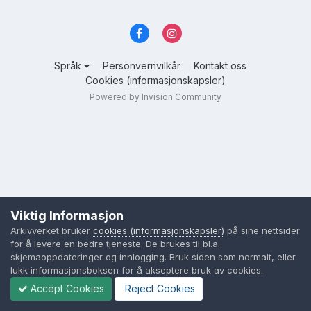
Språk
Personvernvilkår
Kontakt oss
Cookies (informasjonskapsler)
Powered by Invision Community
Viktig Informasjon
Arkivverket bruker
cookies (informasjonskapsler)
på sine nettsider
for å levere en bedre tjeneste. De brukes til bl.a.
skjemaoppdateringer og innlogging. Bruk siden som normalt, eller
lukk informasjonsboksen for å akseptere bruk av cookies.
Accept Cookies
Reject Cookies