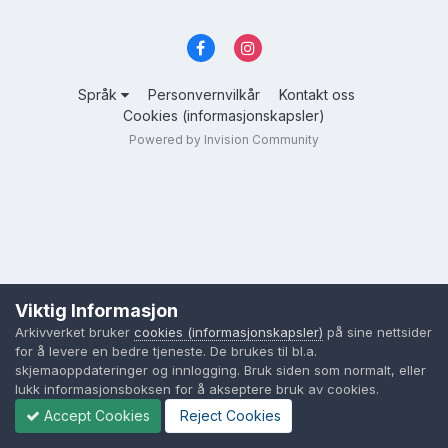
Språk
Personvernvilkår
Kontakt oss
Cookies (informasjonskapsler)
Powered by Invision Community
Viktig Informasjon
Arkivverket bruker
cookies (informasjonskapsler)
på sine nettsider
for å levere en bedre tjeneste. De brukes til bl.a.
skjemaoppdateringer og innlogging. Bruk siden som normalt, eller
lukk informasjonsboksen for å akseptere bruk av cookies.
Accept Cookies
Reject Cookies