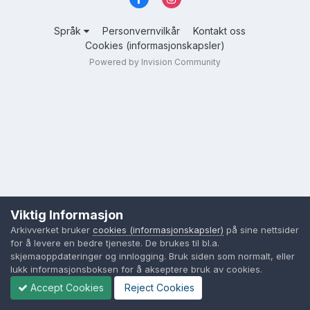
Språk
Personvernvilkår
Kontakt oss
Cookies (informasjonskapsler)
Powered by Invision Community
Viktig Informasjon
Arkivverket bruker
cookies (informasjonskapsler)
på sine nettsider
for å levere en bedre tjeneste. De brukes til bl.a.
skjemaoppdateringer og innlogging. Bruk siden som normalt, eller
lukk informasjonsboksen for å akseptere bruk av cookies.
Accept Cookies
Reject Cookies