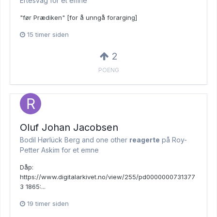
Ertesvåg for et emne
"før Prædiken" [for å unngå forarging]
15 timer siden
2
POENG
Oluf Johan Jacobsen
Bodil Hørlück Berg and
one other
reagerte
på Roy-
Petter Askim for et emne
Dåp:
https://www.digitalarkivet.no/view/255/pd0000000731377
3 1865:...
19 timer siden