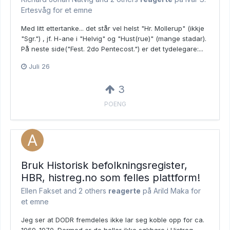
Ertesvåg for et emne
Med litt ettertanke... det står vel helst "Hr. Mollerup" (ikkje
"Sgr.") , jf. H-ane i "Helvig" og "Hust(rue)" (mange stadar).
På neste side("Fest. 2do Pentecost.") er det tydelegare:...
Juli 26
3
POENG
Bruk Historisk befolkningsregister,
HBR, histreg.no som felles plattform!
Ellen Fakset and
2 others
reagerte
på Arild Maka for
et emne
Jeg ser at DODR fremdeles ikke lar seg koble opp for ca.
1969-1970. Dermed er de heller ikke søkbare i Histreg.