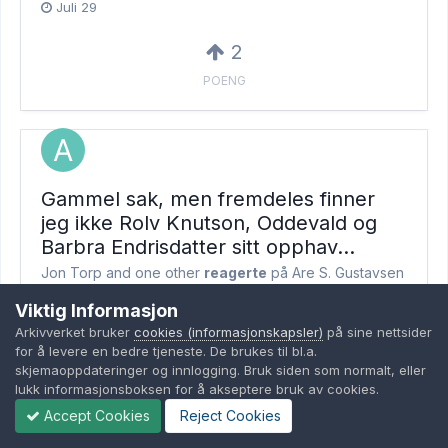
Juli 29
2
POENG
Gammel sak, men fremdeles finner
jeg ikke Rolv Knutson, Oddevald og
Barbra Endrisdatter sitt opphav…
Jon Torp and
one other
reagerte
på Are S. Gustavsen
for et emne
Viktig Informasjon
Jon, Stine, Det er nettopp det. Vi kan være rimelig sikre,
Arkivverket bruker
cookies (informasjonskapsler)
på sine nettsider
slik vi vanligvis snakker om forhold i det daglige. Her
for å levere en bedre tjeneste. De brukes til bl.a.
fremstår forslaget til Jon, som vel har sitt utspring i...
skjemaoppdateringer og innlogging. Bruk siden som normalt, eller
lukk informasjonsboksen for å akseptere bruk av cookies.
Juli 26
Accept Cookies
Reject Cookies