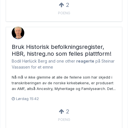
2
POENG
Bruk Historisk befolkningsregister,
HBR, histreg.no som felles plattform!
Bodil Hørlück Berg and
one other
reagerte
på Steinar
Vasaasen for et emne
Nå må vi ikke glemme at alle de feilene som har skjedd i
transkriberingen av de norske kirkebøkene, er produsert
av AMF, altså Ancestry, Myheritage og Familysearch. Det...
Lørdag 15:42
2
POENG