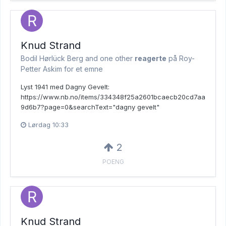
Knud Strand
Bodil Hørlück Berg and
one other
reagerte
på Roy-
Petter Askim for et emne
Lyst 1941 med Dagny Gevelt:
https://www.nb.no/items/334348f25a2601bcaecb20cd7aa
9d6b7?page=0&searchText="dagny gevelt"
Lørdag 10:33
2
POENG
Knud Strand