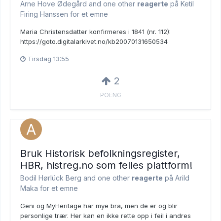
Arne Hove Ødegård and
one other
reagerte
på Ketil
Firing Hanssen for et emne
Maria Christensdatter konfirmeres i 1841 (nr. 112):
https://goto.digitalarkivet.no/kb20070131650534
Tirsdag 13:55
2
POENG
Bruk Historisk befolkningsregister,
HBR, histreg.no som felles plattform!
Bodil Hørlück Berg and
one other
reagerte
på Arild
Maka for et emne
Geni og MyHeritage har mye bra, men de er og blir
personlige trær. Her kan en ikke rette opp i feil i andres