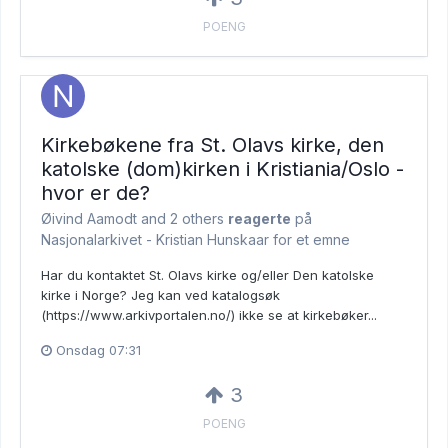
POENG
Kirkebøkene fra St. Olavs kirke, den
katolske (dom)kirken i Kristiania/Oslo -
hvor er de?
Øivind Aamodt and
2 others
reagerte
på
Nasjonalarkivet - Kristian Hunskaar for et emne
Har du kontaktet St. Olavs kirke og/eller Den katolske
kirke i Norge? Jeg kan ved katalogsøk
(https://www.arkivportalen.no/) ikke se at kirkebøker...
Onsdag 07:31
3
POENG