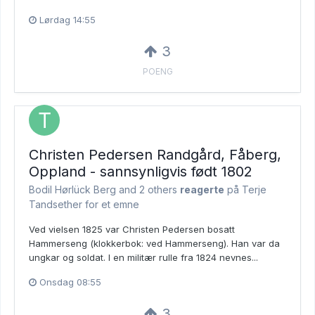
Lørdag 14:55
3
POENG
Christen Pedersen Randgård, Fåberg,
Oppland - sannsynligvis født 1802
Bodil Hørlück Berg and
2 others
reagerte
på Terje
Tandsether for et emne
Ved vielsen 1825 var Christen Pedersen bosatt
Hammerseng (klokkerbok: ved Hammerseng). Han var da
ungkar og soldat. I en militær rulle fra 1824 nevnes...
Onsdag 08:55
3