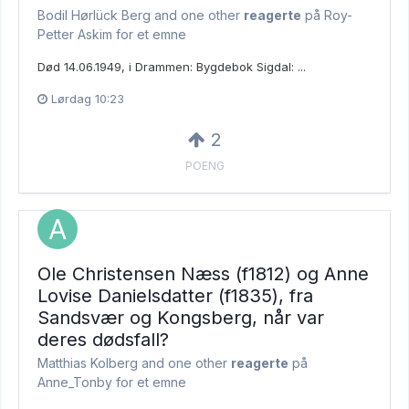
Bodil Hørlück Berg and
one other
reagerte
på Roy-
Petter Askim for et emne
Død 14.06.1949, i Drammen: Bygdebok Sigdal: ...
Lørdag 10:23
2
POENG
Ole Christensen Næss (f1812) og Anne
Lovise Danielsdatter (f1835), fra
Sandsvær og Kongsberg, når var
deres dødsfall?
Matthias Kolberg and
one other
reagerte
på
Anne_Tonby for et emne