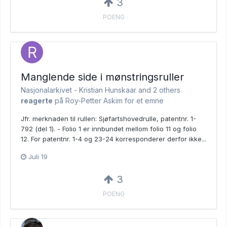
3
POENG
Manglende side i mønstringsruller
Nasjonalarkivet - Kristian Hunskaar and
2 others
reagerte
på Roy-Petter Askim for et emne
Jfr. merknaden til rullen: Sjøfartshovedrulle, patentnr. 1-
792 (del 1). - Folio 1 er innbundet mellom folio 11 og folio
12. For patentnr. 1-4 og 23-24 korresponderer derfor ikke...
Juli 19
3
POENG