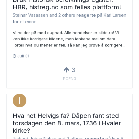
HBR, histreg.no som felles plattform!
Steinar Vasaasen and
2 others
reagerte
på Kari Larsen
for et emne
Vi holder på med dugnad. Alle hendelser er kildetro! Vi
kan ikke korrigere kildene, men lenkene mellom dem.
Fortell hva du mener er feil, så kan jeg prøve å korrigere...
Juli 31
3
POENG
Hva het Helvigs fa? Dåpen fant sted
torsdagen den 8. mars, 1736 i Hvaler
kirke?
Richard Johan Natvig and
2 others
reagerte
på Ivar S.