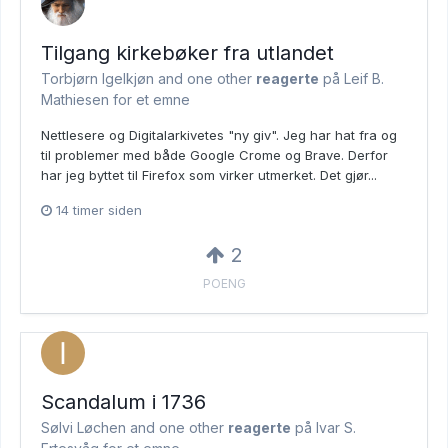
Tilgang kirkebøker fra utlandet
Torbjørn Igelkjøn and
one other
reagerte
på Leif B.
Mathiesen for et emne
Nettlesere og Digitalarkivetes "ny giv". Jeg har hat fra og
til problemer med både Google Crome og Brave. Derfor
har jeg byttet til Firefox som virker utmerket. Det gjør...
14 timer siden
2
POENG
Scandalum i 1736
Sølvi Løchen and
one other
reagerte
på Ivar S.