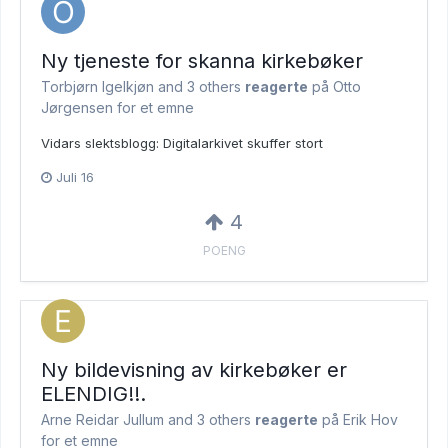
Ny tjeneste for skanna kirkebøker
Torbjørn Igelkjøn and
3 others
reagerte
på Otto
Jørgensen for et emne
Vidars slektsblogg: Digitalarkivet skuffer stort
Juli 16
4
POENG
Ny bildevisning av kirkebøker er
ELENDIG!!.
Arne Reidar Jullum and
3 others
reagerte
på Erik Hov
for et emne