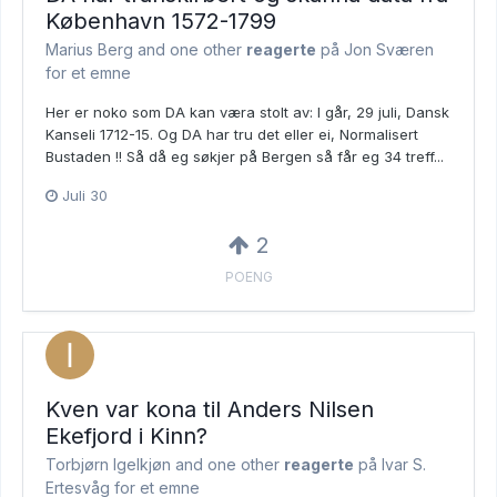
København 1572-1799
Marius Berg and
one other
reagerte
på Jon Sværen
for et emne
Her er noko som DA kan væra stolt av: I går, 29 juli, Dansk
Kanseli 1712-15. Og DA har tru det eller ei, Normalisert
Bustaden !! Så då eg søkjer på Bergen så får eg 34 treff...
Juli 30
2
POENG
Kven var kona til Anders Nilsen
Ekefjord i Kinn?
Torbjørn Igelkjøn and
one other
reagerte
på Ivar S.
Ertesvåg for et emne