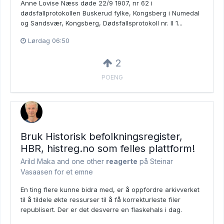
Anne Lovise Næss døde 22/9 1907, nr 62 i
dødsfallprotokollen Buskerud fylke, Kongsberg i Numedal
og Sandsvær, Kongsberg, Dødsfallsprotokoll nr. II 1...
Lørdag 06:50
2
POENG
Bruk Historisk befolkningsregister,
HBR, histreg.no som felles plattform!
Arild Maka and
one other
reagerte
på Steinar
Vasaasen for et emne
En ting flere kunne bidra med, er å oppfordre arkivverket
til å tildele økte ressurser til å få korrekturleste filer
republisert. Der er det desverre en flaskehals i dag.