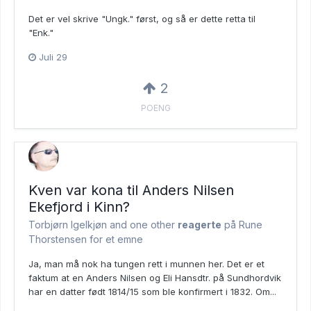
Det er vel skrive "Ungk." først, og så er dette retta til
"Enk."
Juli 29
2
POENG
Kven var kona til Anders Nilsen
Ekefjord i Kinn?
Torbjørn Igelkjøn and
one other
reagerte
på Rune
Thorstensen for et emne
Ja, man må nok ha tungen rett i munnen her. Det er et
faktum at en Anders Nilsen og Eli Hansdtr. på Sundhordvik
har en datter født 1814/15 som ble konfirmert i 1832. Om...