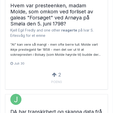
Hvem var presteenken, madam
Molde, som omkom ved forliset av
galeas "Forsøget" ved Arnøya på
Smøla den 5. juni 1798?
Kjell Egil Fredly and
one other
reagerte
på Ivar S.
Ertesvåg for et emne
"AI" kan vere så mangt - men ofte berre tull. Molde vart
ikkje prestegjeld før 1858 - men det ser ut til at
soknepresten i Bolsøy (som Molde høyrde til) budde der...
Juli 30
2
POENG
DA har transkirbert og skanna data frå