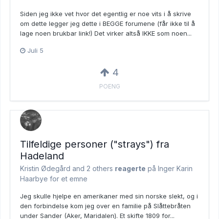
Siden jeg ikke vet hvor det egentlig er noe vits i å skrive
om dette legger jeg dette i BEGGE forumene (får ikke til å
lage noen brukbar link!) Det virker altså IKKE som noen...
Juli 5
4
POENG
Tilfeldige personer ("strays") fra
Hadeland
Kristin Ødegård and
2 others
reagerte
på Inger Karin
Haarbye for et emne
Jeg skulle hjelpe en amerikaner med sin norske slekt, og i
den forbindelse kom jeg over en familie på Slåttebråten
under Sander (Aker, Maridalen). Et skifte 1809 for...