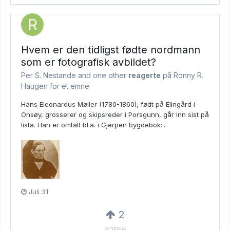
Hvem er den tidligst fødte nordmann
som er fotografisk avbildet?
Per S. Nestande and
one other
reagerte
på Ronny R.
Haugen for et emne
Hans Eleonardus Møller (1780-1860), født på Elingård i
Onsøy, grosserer og skipsreder i Porsgunn, går inn sist på
lista. Han er omtalt bl.a. i Gjerpen bygdebok:...
Juli 31
2
POENG