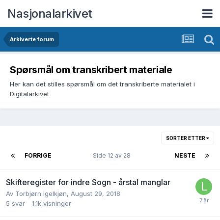
Nasjonalarkivet
Arkiverte forum
Spørsmål om transkribert materiale
Her kan det stilles spørsmål om det transkriberte materialet i
Digitalarkivet
SORTER ETTER
FORRIGE
Side 12 av 28
NESTE
Skifteregister for indre Sogn - årstal manglar
Av
Torbjørn Igelkjøn
,
August 29, 2018
5
svar
1.1k
visninger