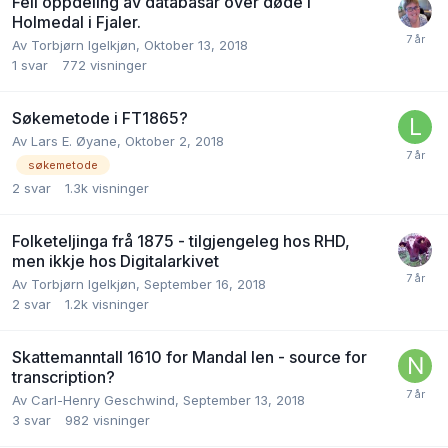
Feil oppdeling av databasar over døde i
Holmedal i Fjaler.
Av
Torbjørn Igelkjøn
,
Oktober 13, 2018
1
svar
772
visninger
Søkemetode i FT1865?
Av
Lars E. Øyane
,
Oktober 2, 2018
søkemetode
2
svar
1.3k
visninger
Folketeljinga frå 1875 - tilgjengeleg hos RHD,
men ikkje hos Digitalarkivet
Av
Torbjørn Igelkjøn
,
September 16, 2018
2
svar
1.2k
visninger
Skattemanntall 1610 for Mandal len - source for
transcription?
Av
Carl-Henry Geschwind
,
September 13, 2018
3
svar
982
visninger