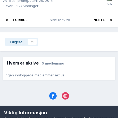
Av
Tresfjording
,
April 28, 2018
1
svar
1.2k
visninger
FORRIGE
Side 12 av 28
NESTE
Følgere
11
Hvem er aktive
0 medlemmer
Ingen innloggede medlemmer aktive
Språk
Personvernvilkår
Kontakt oss
Viktig Informasjon
Cookies (informasjonskapsler)