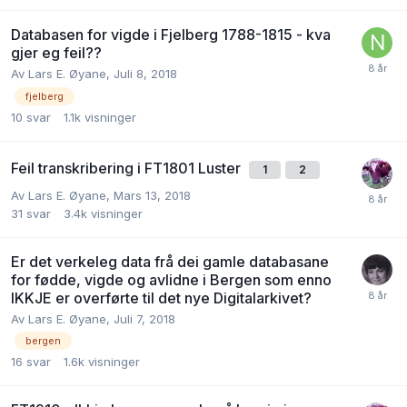
Databasen for vigde i Fjelberg 1788-1815 - kva
gjer eg feil??
Av
Lars E. Øyane
,
Juli 8, 2018
fjelberg
10
svar
1.1k
visninger
Feil transkribering i FT1801 Luster
1
2
Av
Lars E. Øyane
,
Mars 13, 2018
31
svar
3.4k
visninger
Er det verkeleg data frå dei gamle databasane
for fødde, vigde og avlidne i Bergen som enno
IKKJE er overførte til det nye Digitalarkivet?
Av
Lars E. Øyane
,
Juli 7, 2018
bergen
16
svar
1.6k
visninger