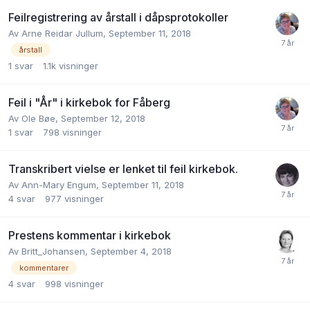
Feilregistrering av årstall i dåpsprotokoller
Av
Arne Reidar Jullum
,
September 11, 2018
årstall
1
svar
1.1k
visninger
Feil i "År" i kirkebok for Fåberg
Av
Ole Bøe
,
September 12, 2018
1
svar
798
visninger
Transkribert vielse er lenket til feil kirkebok.
Av
Ann-Mary Engum
,
September 11, 2018
4
svar
977
visninger
Prestens kommentar i kirkebok
Av
Britt_Johansen
,
September 4, 2018
kommentarer
4
svar
998
visninger