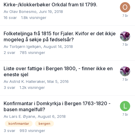
Kirke-/klokkerbøker Orkdal fram til 1799.
Av
Olav Bonesmo
,
Juni 19, 2018
16
svar
1.8k
visninger
Folketeljinga frå 1815 for Fjaler. Kvifor er det ikkje
mogeleg å søkje på fødselsår?
Av
Torbjørn Igelkjøn
,
August 14, 2018
2
svar
785
visninger
Liste over fattige i Bergen 1800, - finner ikke en
eneste sjel
Av
Astrid K. Halleraker
,
Mai 5, 2016
3
svar
1.2k
visninger
Konfirmantar i Domkyrkja i Bergen 1763-1820 -
basen mangelfull?
Av
Lars E. Øyane
,
August 6, 2018
konfirmantar
bergen
3
svar
993
visninger