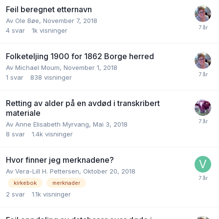
Feil beregnet etternavn
Av
Ole Bøe
,
November 7, 2018
4
svar
1k
visninger
Folketeljing 1900 for 1862 Borge herred
Av
Michael Moum
,
November 1, 2018
1
svar
838
visninger
Retting av alder på en avdød i transkribert
materiale
Av
Anne Elisabeth Myrvang
,
Mai 3, 2018
8
svar
1.4k
visninger
Hvor finner jeg merknadene?
Av
Vera-Lill H. Pettersen
,
Oktober 20, 2018
kirkebok
merknader
2
svar
1.1k
visninger