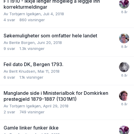
FT1910 - Ikkje lenger mogeleg å leggje inn
korrekturmeldingar
Av
Torbjørn Igelkjøn
,
Juli 4, 2018
4
svar
860
visninger
Søkemuligheter som omfatter hele landet
Av
Bente Borgen
,
Juni 20, 2018
9
svar
1.3k
visninger
Feil dato DK, Bergen 1793.
Av
Berit Knudsen
,
Mai 11, 2018
6
svar
1.1k
visninger
Manglande side i Ministerialbok for Domkirken
prestegjeld 1879-1887 (1301M1)
Av
Torbjørn Igelkjøn
,
April 29, 2018
2
svar
749
visninger
Gamle linker funker ikke