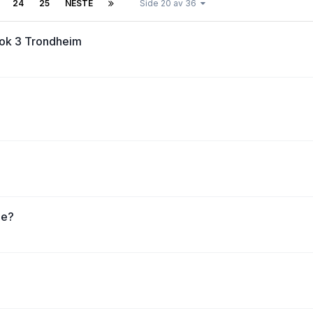
24
25
NESTE
Side 20 av 36
ebok 3 Trondheim
ne?