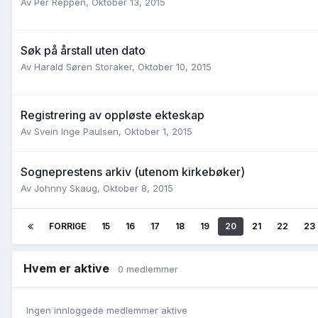
Av
Per Reppen
,
Oktober 13, 2015
Søk på årstall uten dato
Av
Harald Søren Storaker
,
Oktober 10, 2015
Registrering av oppløste ekteskap
Av
Svein Inge Paulsen
,
Oktober 1, 2015
Sogneprestens arkiv (utenom kirkebøker)
Av
Johnny Skaug
,
Oktober 8, 2015
FORRIGE
15
16
17
18
19
20
21
22
23
Hvem er aktive
0 medlemmer
Ingen innloggede medlemmer aktive