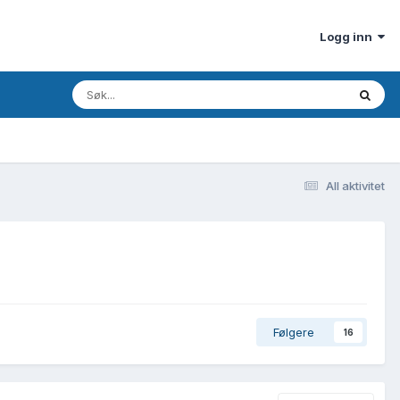
Logg inn
All aktivitet
Følgere
16