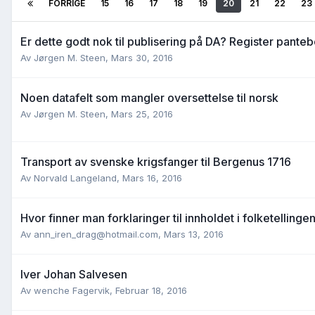
FORRIGE
15
16
17
18
19
20
21
22
23
Er dette godt nok til publisering på DA? Register pant
Av
Jørgen M. Steen
,
Mars 30, 2016
Noen datafelt som mangler oversettelse til norsk
Av
Jørgen M. Steen
,
Mars 25, 2016
Transport av svenske krigsfanger til Bergenus 1716
Av
Norvald Langeland
,
Mars 16, 2016
Hvor finner man forklaringer til innholdet i folketellinge
Av
ann_iren_drag@hotmail.com
,
Mars 13, 2016
Iver Johan Salvesen
Av
wenche Fagervik
,
Februar 18, 2016