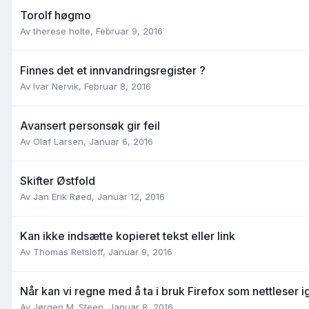
Torolf høgmo
Av
therese holte
,
Februar 9, 2016
Finnes det et innvandringsregister ?
Av
Ivar Nervik
,
Februar 8, 2016
Avansert personsøk gir feil
Av
Olaf Larsen
,
Januar 6, 2016
Skifter Østfold
Av
Jan Erik Røed
,
Januar 12, 2016
Kan ikke indsætte kopieret tekst eller link
Av
Thomas Retsloff
,
Januar 9, 2016
Når kan vi regne med å ta i bruk Firefox som nettleser i
Av
Jørgen M. Steen
,
Januar 8, 2016