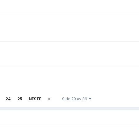
24
25
NESTE
Side 20 av 36